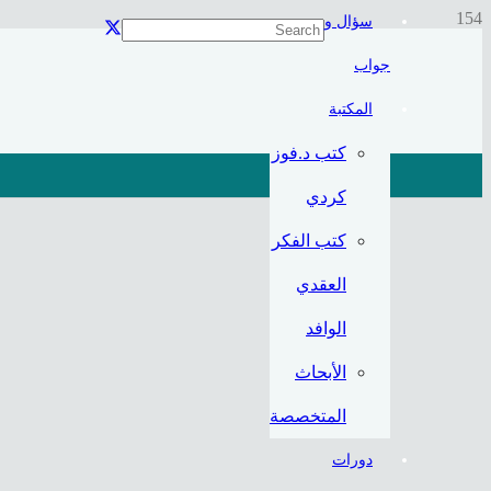
سؤال و
جواب
المكتبة
كتب د.فوز
كردي
كتب الفكر
العقدي
الوافد
الأبحاث
المتخصصة
دورات