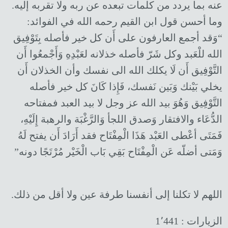
عنه بما يردد من كلمات تبعده عن ربه ولا تقربه إليه.
وما أحسن قول ابن القيم رحمه الله في الفوائد:
“وَقد أجمع العارفون على أَن كل خير فأصله بِتَوْفِيق
الله للْعَبد وكل شَرّ فأصله خذلانه لعَبْدِهِ وَأَجْمعُوا أَن
التَّوْفِيق أَن لَا يكلك الله الى نفسك وأن الخذلان أَن
يخلي بَيْنك وَبَين نَفسك، فَإِذا كَانَ كل خير فأصله
التَّوْفِيق وَهُوَ بيد الله عز وجل لا بيد العبد فمفتاحه
الدُّعَاء والافتقار وَصدق اللجأ وَالرَّغْبَة والرهبة إِلَيْهِ،
فَمَتَى أعْطى العَبْد هَذَا الْمِفْتَاح فقد أَرَادَ أَن يفتح لَهُ
وَمَتى أضلّه عَن الْمِفْتَاح بَقِي بَاب الْخَيْر مُرْتَجًا دونه”
اللهم لا تكلنا إلى أنفسنا طرفة عين ولا أقل من ذلك.
الزيارات :
1٬441