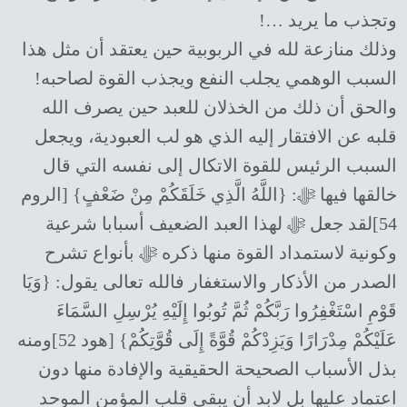
وتجذب ما يريد …!
وذلك منازعة لله في الربوبية حين يعتقد أن مثل هذا
السبب الوهمي يجلب النفع ويجذب القوة لصاحبه!
والحق أن ذلك من الخذلان للعبد حين يصرف الله
قلبه عن الافتقار إليه الذي هو لب العبودية، ويجعل
السبب الرئيس للقوة الاتكال إلى نفسه التي قال
خالقها فيها ﷻ: {اللَّهُ الَّذِي خَلَقَكُمْ مِنْ ضَعْفٍ} [الروم
54]لقد جعل ﷻ لهذا العبد الضعيف أسبابا شرعية
وكونية لاستمداد القوة منها ذكره ﷻ بأنواع تشرح
الصدر من الأذكار والاستغفار فالله تعالى يقول: {وَيَا
قَوْمِ اسْتَغْفِرُوا رَبَّكُمْ ثُمَّ تُوبُوا إِلَيْهِ يُرْسِلِ السَّمَاءَ
عَلَيْكُمْ مِدْرَارًا وَيَزِدْكُمْ قُوَّةً إِلَى قُوَّتِكُمْ} [هود 52]ومنه
بذل الأسباب الصحيحة الحقيقية والإفادة منها دون
اعتماد عليها بل لابد أن يبقى قلب المؤمن الموحد