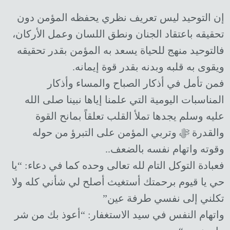
إن التوحيد ليس تعريف نظري يحفظه المؤمن دون
تحقيقه باعتقاد الجنان ونطق اللسان وعمل الأركان،
فالتوحيد منهج للحياة يسعد به المؤمن بقدر تحقيقه
ويقوى به قلبه وبدنه بقدر قوة إيمانه.
فمن تأمل في أذكار الصباح والمساء وأذكار
المناسبات اليومية التي علمنا إياها نبينا صلى الله
عليه وسلم يجدها تملأ القلب تعلقاً بمانح القوة
والقدرة ﷻ وتربي المؤمن على التبرؤ من حوله
وقوته واتهام نفسه بالضعف..
فعبادة التوكل التام لله تعالى وحده كما في دعاء: “يا
حي يا قيوم برحمتك أستغيث أصلح لي شأني كله ولا
تكلني إلى نفسي طرفة عين”
واتهام النفس في سيد الاستغفار: “أعوذ بك من شر