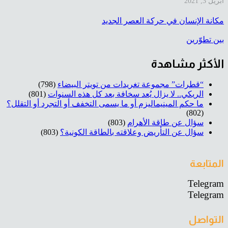
أبريل 3, 2021
مكانة الإنسان في حركة العصر الجديد
بين تطوّرين
الأكثر مشاهدة
“قطرات” مجموعة تغريدات من تويتر البيضاء
(798)
الريكي.. لا يزال يُعد سخافة بعد كل هذه السنوات
(801)
ما حكم المينيماليزم أو ما يسمى التخفف أو التجرد أو التقلل؟
(802)
سؤال عن طاقة الأهرام
(803)
سؤال عن التأريض وعلاقته بالطاقة الكونية؟
(803)
المتابعة
Telegram
Telegram
التواصل