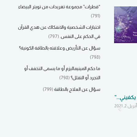
“قطرات” مجموعة تغريدات من تويتر البيضاء
(791)
اختبارات الشخصية والانفكاك عن هدي القرآن
في الحكم على النفس.
(797)
سؤال عن التأريض وعلاقته بالطاقة الكونية؟
(798)
ما حكم المينيماليزم أو ما يسمى التخفف أو
التجرد أو التقلل؟
(798)
سؤال عن العلاج بالطاقة
(799)
يكفيني..”
البرمجة العصبية وثنية
جديدة تغزو الخليج
أبريل 2, 2021
وعلى يد ملتزمين!!
أكتوبر 6, 2020