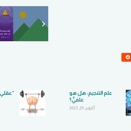
علم التنجيم: هل هو
“عقلي 
علميٌّ؟
أكتوبر 20, 2023