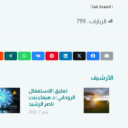
(
اضغط هنا
)
الزيارات :
799
الأرشيف
ة ..
تعليق | الاستغفال
الروحاني | د.هيفاء بنت
ناصر الرشيد
يناير 7, 2022