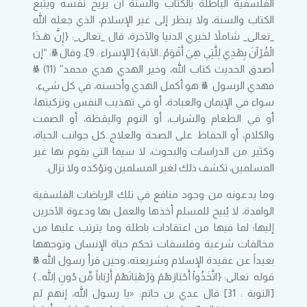
الفلسفية الباطلة بالكتاب والسنة أن يريح نفسه ويتبع
الكتاب والسنة، ولا ينظر إلى غير الإسلام، الذي جعله الله
_تعالى_ شاملاً لخيري الدنيا والآخرة، قال _تعالى_: {إِنَّ هَـذَا
الْقُرْآنَ يِهْدِي لِلَّتِي هِيَ أَقْوَمُ…الآية} [الإسراء : 9]، وقال ﷺ: “إن
أصدق الحديث كتاب الله، وخير الهدي هدي محمد” (11) ﷺ
فهدي الرسول ﷺ هو أكمل الهدي وأحسنه، في كل شيء،
سواء في الإيمان والعبادة، أو في تهذيب النفس وتزكيتها،
أو في الطعام والشراب، أو النوم واليقظة، أو الصمت
والكلام، أو الحفاظ على الصحة والعلاج..كل جوانب الحياة،
وكثير من الدراسات والبحوث، لا سيما التي يقوم بها غير
المسلمين، تكشف ذلك لغير المسلمين وتؤكده ولا تزال.
وما يدعونه من وجود منافع في تلك الرياضات الفلسفية
الوافدة، لا يُبيح للمسلم أخذها والعمل بها ودعوة الآخرين
إليها؛ لما فيها من اعتقادات باطلة وما يترتب عليها من
مخالفات شرعية وفلسفات تحكم حياة الإنسان وتوجهها
بعيداً عن عقيدة الإسلام وشريعته، وحين قرأ رسول الله ﷺ
قوله تعالى: {اتَّخَذُواْ أَحْبَارَهُمْ وَرُهْبَانَهُمْ أَرْبَاباً مِّن دُونِ اللّهِ…}
[التوبة : 31] قال عدي بن حاتم: «يا رسول الله، إنهم لم