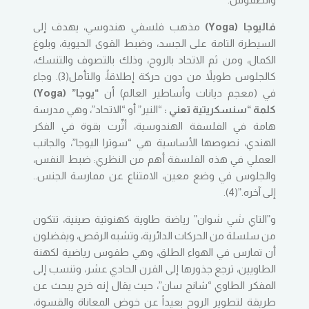
فاليوجا (Yoga)
مذهب فلسفي هندوسي، يهدف إلى
السيطرة التامة على الجسد، وضبط القوى الحيوية، وبلوغ
الكمال، ومن ثم الاتحاد بالروح، وذلك بالتصوف والتنسك،
كالجلوس طويلاً من دون حركة إطلاقاً، والتأمل(3). وجاء
في (معجم ديانات وأساطير العالم) أن
“يوجا” (Yoga)
كلمة “سنسكريتية تعني :
“النير” أو “الاتحاد”، وهي مدرسة
هامة في الفلسفة الهندوسية، أثّرت بقوة في الفكر
الهندي، نصوصها الأساسية هي “سوترا اليوجا”، والجانب
العملي في هذه الفلسفة أهم من النظري: ضبط النفس،
والجلوس في وضع معين، الامتناع عن ممارسة الجنس..
إلى آخره.”(4).
و”التاي شي شوان” رياضة طاوية كهنوتية صينية، تتكون
من سلسلة من الحركات الدائرية، وتشبه الرقص، ويفضلون
أن تمارس في الهواء الطلق، وهي طقوس رياضية لكهنة
الطاويين، ترجع جذورها إلى القرن الحادي عشر، وتنسب إلى
المفكر الطاوي “شانج سان”، حيث يقال إنه خرج يبحث عن
طريقة لتطوير الروح بعيداً عن خوض المعاناة والقسوة،