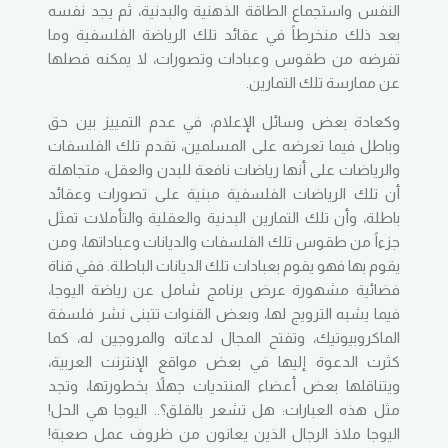
النفس واستجماع الطاقة الذهنية والبدنية، ثم يجد نفسه
بعد ذلك منخرطاً في عقائد تلك الرياضة الفلسفية وما
تفرضه من طقوس وعبادات وتصورات، لا يمكنه فصلها
عن ممارسة تلك التمارين.
وكعادة بعض وسائل الإعلام، في عدم التمييز بين حق
وباطل فيما تعرضه على المسلمين، تقدم تلك الفلسفات
والرياضات على أنها رياضات نافعة للبدن والعقل، متجاهلة
أن تلك الرياضات الفلسفية مبنية على تصورات وعقائد
باطلة، وأن تلك التمارين البدنية والعقلية والتأملات تمثل
جزءاً من طقوس تلك الفلسفات والديانات وعباداتها، ومن
يقوم بها فهو يقوم بعبادات تلك الديانات الباطلة. ففي قناة
فضائية مشهورة عرض برنامج شامل عن رياضة اليوجا،
فيما يشبه الترويج لها، وبعض القنوات تتبنى نشر فلسفة
الماكروبيوتيك، وتفتح المجال لدعاته والمروجين له، كما
كثرت الدعوة إليها في بعض مواقع الإنترنت العربية،
ويتناقلها بعض أعضاء المنتديات جهلاً بخطورتها، وتجد
مثل هذه العبارات: هل تشعر بالقلق؟.. اليوجا هي الحل!
اليوجا ملاذ الرجال الذين يعانون من ظروف عمل صعبة!