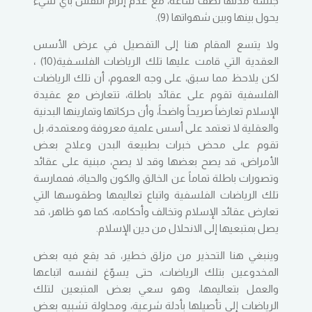
جلسة مدتها نصف ساعة، مع عدم إلزام النفس بأي شيء
يحول بينها وبين شهواتها (9).
ولا يتسع المقام هنا إلى التفصيل في عرض الأسس
العقدية التي قامت عليها تلك الرياضات الفلسـفية(10) ،
لكن يلاحظ مما سبق، على وجه العموم، أن تلك الرياضات
الفلسفية تقوم على عقائد باطلة، تتعارض مع عقيدة
الإسلام تعارضاً صريحاً واضحاً، وأن حركاتها وتمارينها البدنية
والعقلية لا تعتمد على أسس علمية معروفة ومعتمدة، بل
تقوم على محض خبرات بطبيعة البدن وعلاج بعض
الأمراض، قد يصح بعضها وقد لا يصح، مبنية على عقائد
وتصورات باطلة تماماً عن الخالق والكون والحياة، فممارسة
تلك الرياضات الفلسفية واتباع تعاليمها وطقوسها التي
تعارض عقائد الإسلام وتخالف وأحكامه، كما هو ظاهر، قد
يصل بمتبعيها إلى الانحلال من دين الإسلام.
وينبغي هنا التحذير من مزلق خطير، قد يقع فيه بعض
المخدوعين بتلك الرياضات، حتى يسوّغ لنفسه اتباعها
والعمل بتعاليمها، وهو سعي بعض المتبعين لتلك
الرياضات إلى تأصيلها بأدلة شرعية، ومحاولة تشبيه بعض