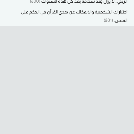
الريكي.. لا يزال يُعد سخافة بعد كل هذه السنوات
(800)
اختبارات الشخصية والانفكاك عن هدي القرآن في الحكم على
النفس.
(801)
المتابعة
التواصل
مواقع صديقة
قناة اسأل البيضاء
قناة الطاقة الكونية
قناة البيضاء