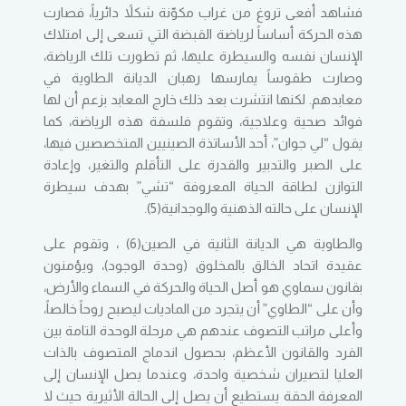
فشاهد أفعى تروغ من غراب مكوّنة شكلاً دائرياً، فصارت
هذه الحركة أساساً لرياضة القبضة التي تسعى إلى امتلاك
الإنسان نفسه والسيطرة عليها، ثم تطورت تلك الرياضة،
وصارت طقوساً يمارسها رهبان الديانة الطاوية في
معابدهم. لكنها انتشرت بعد ذلك خارج المعابد بزعم أن لها
فوائد صحية وعلاجية، وتقوم فلسفة هذه الرياضة، كما
يقول “لي جوان”، أحد الأساتذة الصينيين المتخصصين فيها،
على الصبر والتدبير والقدرة على التأقلم والتغير، وإعادة
التوازن لطاقة الحياة المعروفة “تشي” بهدف سيطرة
الإنسان على حالته الذهنية والوجدانية(5).
والطاوية هي الديانة الثانية في الصين(6) ، وتقوم على
عقيدة اتحاد الخالق بالمخلوق (وحدة الوجود)، ويؤمنون
بقانون سماوي هو أصل الحياة والحركة في السماء والأرض،
وأن على “الطاوي” أن يتجرد من الماديات ليصبح روحاً خالصاً،
وأعلى مراتب التصوف عندهم هي مرحلة الوحدة التامة بين
الفرد والقانون الأعظم، بحصول اندماج المتصوف بالذات
العليا لتصيران شخصية واحدة، وعندما يصل الإنسان إلى
المعرفة الحقة يستطيع أن يصل إلى الحالة الأثيرية حيث لا