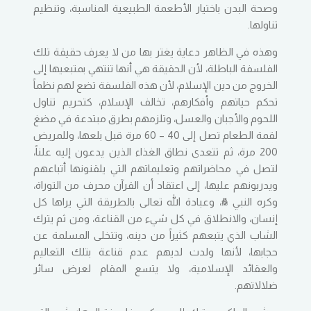
وصحة البدن باختيار الأطعمة الطبيعية المناسبة، وتنظيم
تناولها.
وهذه في الظاهر دعاية يغتر بها من لا يعرف حقيقة تلك
الفلسفة الباطلة، لأن الحقيقة هي أنها تنتهي بمتبعيها إلى
الخروج من دين الإسلام، لأن هذه الفلسفة تضع لهم نظماً
تحكم حياتهم وأفكارهم، تخالف الإسلام، كتحريم تناول
اللحوم والأجبان والعسل، وتلزمهم بطرق مبتدعة في مضغ
لقمة الطعام تصل إلى 40 – 60 مرة قبل بلعها، وللمريض
200 مرة، ثم تتعدى نطاق الغذاء الذين يدعون إليه علناً،
لتصل في محاضراتهم وتعليماتهم التي يلقنونها أتباعهم
ويدربونهم عليها، إلى اعتقاد أن القرآن محرف من التوراة،
وكره النبي ﷺ، وعبادة الله تعالى بالطريقة التي يراها كل
إنسان، والانطلاق في كل شيء من القناعة، ومن ثم يترك
الشاب الذي يتبعهم كثيراً من دينه، وتتخلى المسلمة عن
حجابها، لأنها ولدت لديهم عدم قناعة بتلك التعاليم
والعقائد الإسلامية، ولا يتسع المقام لعرض سائر
ضلالاتهم.