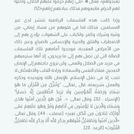
يعبدوهم»، فقال ﷺ: «بلى؛ إنهم حرموا عليهم الحلال، وأحلوا
لهم الحرام، فاتبعوهم فذلك عبادتهم إياهم»(12).
وإذا كانت هذه الفلسفات الرياضية تنتشر لدى غير
المسلمين، فذلك لما في قلوبهم من فساد إيماني، من
وثنية وشرك وكفر، وانكباب على الشهوات، يؤدي بهم إلى
الاضطراب والقلق والحيرة والإحساس بالضياع، وغير ذلك
من الأمراض العقدية، فوجدوا أمامهم تلك الفلسفات
الضالة التي لن تصل بهم إلى ما يريدون، إلا أنها سترميهم
في مزيد من الضلال والعمى، ولن تروي حاجتهم إلى الإيمان
الصحيح، فنقاء النفس والسعادة وراحة القلب والاطمئنان لا
تنبت إلا في حقل الإسلام، بالإيمان بالله وتوحيده وذكره
والعمل بشريعته، قال _تعالى_: “وَنُنَزِّلُ مِنَ الْقُرْآنِ مَا هُوَ
شِفَاء وَرَحْمَةٌ لِّلْمُؤْمِنِينَ وَلاَ يَزِيدُ الظَّالِمِينَ إَلاَّ خَسَاراً”
[الإسراء : 82]، وقال تعالى: «… قُلْ هُوَ لِلَّذِينَ آمَنُوا هُدًى
وَشِفَاء وَالَّذِينَ لَا يُؤْمِنُونَ فِي آذَانِهِمْ وَقْرٌ وَهُوَ عَلَيْهِمْ عَمًى
أُوْلَئِكَ يُنَادَوْنَ مِن مَّكَان بَعِيدٍ» [فصلت : 44]، وقال تعالى:
«الَّذِينَ آمَنُواْ وَتَطْمَئِنُّ قُلُوبُهُم بِذِكْرِ اللّهِ أَلاَ بِذِكْرِ اللّهِ تَطْمَئِنُّ
الْقُلُوبُ» [الرعد : 28].