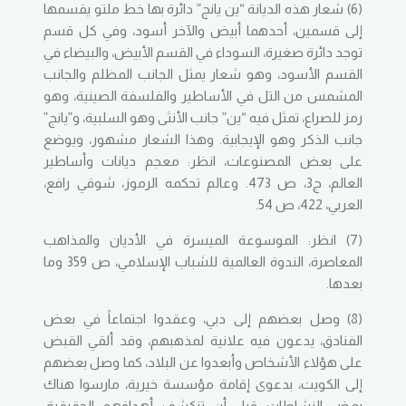
(6) شعار هذه الديانة “ين يانج” دائرة بها خط ملتو يقسمها
إلى قسمين، أحدهما أبيض والآخر أسود، وفي كل قسم
توجد دائرة صغيرة، السوداء في القسم الأبيض، والبيضاء في
القسم الأسود، وهو شعار يمثل الجانب المظلم والجانب
المشمس من التل في الأساطير والفلسفة الصينية، وهو
رمز للصراع، تمثل فيه “ين” جانب الأنثى وهو السلبية، و”يانج”
جانب الذكر وهو الإيجابية. وهذا الشعار مشهور، ويوضع
على بعض المصنوعات، انظر: معجم ديانات وأساطير
العالم، ج3، ص 473. وعالم تحكمه الرموز، شوقي رافع،
العربي، 422، ص 54.
(7) انظر: الموسوعة الميسرة في الأديان والمذاهب
المعاصرة، الندوة العالمية للشباب الإسلامي، ص 359 وما
بعدها.
(8) وصل بعضهم إلى دبي، وعقدوا اجتماعاً في بعض
الفنادق، يدعون فيه علانية لمذهبهم، وقد ألقي القبض
على هؤلاء الأشخاص وأبعدوا عن البلاد، كما وصل بعضهم
إلى الكويت، بدعوى إقامة مؤسسة خيرية، مارسوا هناك
بعض النشاطات قبل أن تنكشف أهدافهم الحقيقية.