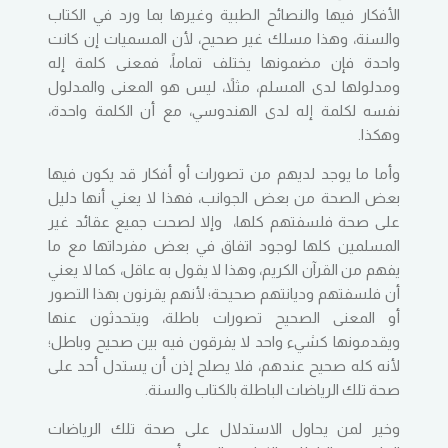
الأفكار فيها والنصائح الطبية وغيرها بما ورد في الكتاب
والسنة، وهذا مسلك غير صحيح، لأن المسميات إن كانت
واحدة فإن مضمونها يختلف تماماً، فمعنى كلمة إله
ومدلولها لدى المسلم، مثلاً، ليس هو المعنى والمدلول
نفسه لكلمة إله لدى الهندوسي، مع أن الكلمة واحدة،
وهكذا.
وأما ما يوجد لديهم من تصورات أو أفكار قد يكون فيها
بعض الصحة من بعض الجوانب، فهذا لا يعني أنها دليل
على صحة فلسفتهم كلها، وإلا لصحت جميع عقائد غير
المسلمين كلها لوجود اتفاق في بعض مفرداتها مع ما
يفهم من القرآن الكريم، وهذا لا يقول به عاقل، كما لا يعني
أن فلسفتهم وديانتهم صحيحة؛ لأنهم يقرنون بهذا التصور
أو المعنى الصحيح تصورات باطلة، ويتحدثون عنها
ويقدمونها كشيء واحد لا يفرقون فيه بين صحيح وباطل؛
لأنه كله صحيح عندهم، فلا يصلح إذن أن يستدل أحد على
صحة تلك الرياضات الباطلة بالكتاب والسنة.
وخير لمن يحاول الاستدلال على صحة تلك الرياضات