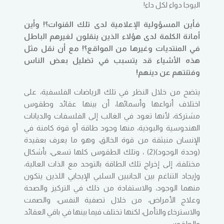
اليوجا دواء لكل داء!
فأين المسؤولية الإعلامية لدى تلك القنوات؟! وأين
أمانة الكلمة لدى هؤلاء الذين ينقلون لغيرهم الباطل
في المنتديات وغيرها من المواقع؟! مع أن نقل مثل
هذه الأشياء قد يتسبب في تضليل بعض الناس
وفتنتهم عن دينهم!
يتضح من خلال النظر في تلك الرياضات الفلسفية، على
اختلاف أنواعها وأسمائها، أن بينها عقائد وطقوس
مشتركة، لأنها تعود في الغالب إلى الفلسفات والديانات
الهندوسية والبوذية، منها وجود طاقة أو قوة كامنة في
الإنسان منبثقة من قوة الخالق، وهو ما يعرف بعقيدة
(وحدة الوجود)(2) ، وتلك الطقوس كلها تسعى، بأشكال
مختلفة، إلى إخراج تلك الطاقة بالتوحد مع الذات العالية،
وإيجاد التناغم بين الجانبين السلبي الإيجابي اللذين يتكون
منهما الوجود، والاستفادة من ذلك في التركيز والصحة
وعلاج الأمراض، من خلال تصفية النفس، والصمت
والاسترخاء والتأمل، لكنها تختلف فيما بينها في باقي العقائد
والطقوس.