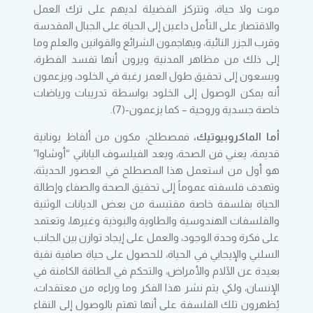
موت ولا حياة، وتتركز الفضيلة لديهم على ترك العمل
والاقتصار على التأمل داعين إلى الحياة على الجبال المقدسة
وقرب الجزر النائية، ويهاجمون الشرائع والقوانين والعلم وما
إلى ذلك من مظاهر المدنية ويرون أنها تفسد الفطرة،
ويسعون إلى تحقيق طول العمر رغبة في الخلود، ويزعمون
أنه يمكن الوصول إلى الخلود بواسطة تدريبات ورياضات
خاصة جسدية وروحية – كما يزعمون-(7).
أما الماكروبيوتيك،
فمصطلح، مكون من ألفاظ يونانية
قديمة، يعني فن الصحة، ويعد الفيلسوف الياباني “أوشاوا”
هو أول من استعمل هذا المصطلح في العصور الحديثة،
وتهدف فلسفته عموماً إلى تحقيق الصحة والصفاء وإطالة
الحياة بفلسفة خاصة مقتبسة من بعض الديانات الوثنية
والفلسفات الهندوسية والطاوية والبوذية وغيرها، وتعتمد
على فكرة وحدة الوجود، والعمل على إيجاد توازن بين الجانب
السلبي والإيجابي في الحياة، للحصول على حياة صافية نقية
بعيدة عن الآلام والأمراض، والتحكم في الطاقة الكامنة في
الإنسان، ولكي يتم نشر هذا الفكر وما وراءه من معتقدات،
يُظهرون تلك الفلسفة على أنها تهتم بالوصول إلى النقاء