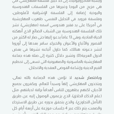
ويشبه الماكروبيوتيك، إلى حد كبير، فلسفة المهاريشي، التي
هي مزيج من اليوجا وغيرها من الفلسفات الهندوسية
والبوذية إضافة إلى الفلسفة الإشراقية لأفلوطين،
وفلسفة فرويد في التحليل النفسي، ظهرت المهاريشية
في أمريكا على يد فقير هندوسي اسمه (مهاريشي)، نشر
تلك الفلسفة الهندوسية بين الشباب الضائع الذي أنهكته
الحياة المادية، وبقي 13 عاماً يدعو إليها حتى صار له الكثير من
القصور والأتباع والأعوان والخبراء، سافر بعدها إلى أوروبا
لنشر دعوته هنالك، كما حاول أتباعه نشرها في بعض
الدول العربية(8). وتشير دلائل كثيرة إلى صلة هذه جماعة
المهاريشية بالماسونية والصهيونية التي تسعى إلى تحطيم
القيم الدينية وإشاعة الفوضى العقدية والانحلال.
وباختصار شديد
لا تؤمن هذه الجماعة بالله تعالى،
ويتخذون المهاريشي إلهاً وسيداً للعالم، ويكفرون بجميع
الأديان، لكنهم يظهرون للناس أهدافاً براقة لديانتهم، مثل
(علم الذكاء الخلاق)، الذي يزعمون الوصول إليه عن طريق
(التأمل التجاوزي)، والذي يتحقق بدوره عن طريق الاسترخاء
والصمت، يتم ذلك عبر 4 جلسات موزعة على أربعة أيام، كل