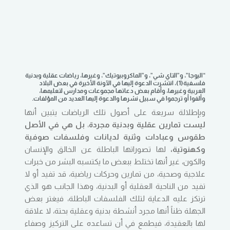
“اليوجا”، و”التاي شي”، و”الماكروبيوتيك”، وغيرها، رياضات عقلية وبدنية
فلسفية(1)، انتشرت الدعوة إليها في الآونة الأخيرة في بعض البلاد
العربية وغيرها، وأقام بعض دعاتها مجموعات ومدارس لتعليمها،
وألفوا أو ترجموا في سبيل نشرها والدعوة إليها العديد من المؤلفات.
وبإطلالة سريعة على أصول تلك الرياضات يتبين أنها
ليست تمارين عقلية وبدنية مجردة
،
بل هي في الأصل
طقوس وعبادات وثنية لديانات وفلسفات صوفية
وكهنوتية،
لها تصوراتها الباطلة عن الخالق والإنسان
والكون، غير أنها تختلط ببعض ما يكتسبه البشر من خبرات
علاجية وصحية، من تمارين وحركات رياضية، قد تفيد أو لا
تفيد من الناحية العقلية أو البدنية، وهذا الجانب هو الذي
ترتكز عليه الدعاية لتلك الفلسفات الباطلة، فيغتر بعض
الجهلة ظناً أنها مجرد أنشطة بدنية وعقلية بحتة، لا علاقة
لها بالعقيدة، فيطمع في أن تساعده على التركيز وصفاء