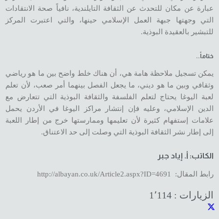
عبارة عن مكان للتحدث عن الثقافة التايلندية، نافياً صحة الانتقادات
التي وجهتها جبهة العمل الإسلامي حينها، والتي اعتبرت المركز
للتبشير بالعقيدة البوذية.
ختاماً..
يمكن تسجيل ملاحظة هامة هي، أن هناك خلط واضح بين ما هو رياضي
وثقافي وبين ما هو ديني، ما يجعل الفصل بينهما أمر صعب، لأن تعلم
لعبة اليوغا يحتاج لتعلم الفلسفة والثقافة البوذية التي تتعارض مع
الدين الإسلامي، وعليه فإن إنتشار مراكز اليوغا في الأردن يحمل
علامات إستفهام كثيرة لأن تعليمها وممارستها خرج من إطار اللعبة
إلى إطار نشر الثقافة البوذية التي وصلت إلى حد الاعتناق.
الكاتب: أ. إياد جبر
رابط المقال:
http://albayan.co.uk/Article2.aspx?ID=4691
الزيارات :
1٬114