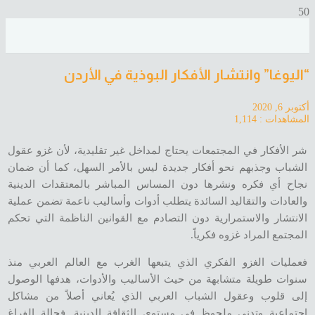
“اليوغا” وانتشار الأفكار البوذية في الأردن
أكتوبر 6, 2020
المشاهدات :
1,114
شر الأفكار في المجتمعات يحتاج لمداخل غير تقليدية، لأن غزو عقول
الشباب وجذبهم نحو أفكار جديدة ليس بالأمر السهل، كما أن ضمان
نجاح أي فكره ونشرها دون المساس المباشر بالمعتقدات الدينية
والعادات والتقاليد السائدة يتطلب أدوات وأساليب ناعمة تضمن عملية
الانتشار والاستمرارية دون التصادم مع القوانين الناظمة التي تحكم
المجتمع المراد غزوه فكرياً.
فعمليات الغزو الفكري الذي يتبعها الغرب مع العالم العربي منذ
سنوات طويلة متشابهة من حيث الأساليب والأدوات، هدفها الوصول
إلى قلوب وعقول الشباب العربي الذي يُعاني أصلاً من مشاكل
اجتماعية وتدنى ملحوظ في مستوى الثقافة الدينية. فحالة الفراغ