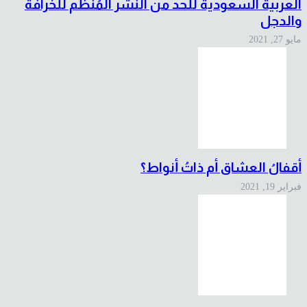
العربية السعودية للحد من النشر المُنّظم للخرافة
والدجل
مايو 27, 2021
أقفالُ العشاق أم ذاتُ أنواط؟
فبراير 19, 2021