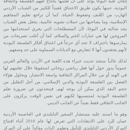
إتقان لعبة اليوغا يؤكد على أن تعلمها يحتاج لفهم الفلسفة والثقافة
البوذية، حينها يكون طريق الاعتناق مُعبداً للكثير من الشباب الأردني
الهارب من العُنف وضغوط الحياة، كما أن تراجع تعليم المفاهيم
الإسلامية، وما يصاحبها من حملات تشويه عالمية، يجعل بعض الشباب
يجد ضالته في اليوغا، لأن المصطلحات التي يجري استخدامها بين
المروجين لها هي عبارات الخير والسلام، كما أن أغلب تصريحات من
يمارسوها باحتراف لا تجد أي حرجاً في اعتناق أفكار الفلسفة البوذية
لأنهم يعتقدون أنها لا تتعارض مع الديانات السماوية على حد وصفهم.
لذلك غالباً ستجد حديث خبراء هذه اللعبة في الأردن والعالم العربي
عموماً يدور حول أنها فعل رياضي روحاني استقوها خلال تعلمهم لها
في الهند أو من خلال المراكز الثقافية واسعة الانتشار، ويحاول هؤلاء
الفصل بين الفلسفة البوذية والدين الإسلامي، من أجل التقليل من
حجم النقد الذي يمكن أن يوجه لهم، فيتحدثون عن ضرورة تعلم
الفلسفة البوذية لمنتسبيها لكنهم في نفس الوقت يركزون على
الجانب الثقافي فقط بعيداً عن الجانب الديني.
وهو ما استند عليه مستشار السفير التايلندي في العاصمة الأردنية
عمان للرد على الانتقادات التي تعرض لها عام 2010 أثناء افتتاح
المركز الأردني التايلندي للتأمل وتطوير الذات مؤكداً على أن المركز