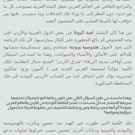
والتراجع الثقافي في العالم العربي تجعل البيئة العربية تستوعب كل ما
هو جديد، دون النظر إلى ما وراء تلك التدخلات وما سيترتب عليها من
عواقب لها تأثيرها السلبي على المستوى البعيد.
من هنا كان لانتشار
لعبة اليوغا
في بعض الدول العربية والأردن على
وجه الخصوص أثر بالغ الخطورة على أفكار ممارسيها، لأن تلك الرياضة
التي تعود لأصول
هندوسية
وبوذية
تستخدم رموز سنسكريتية متشابهة
للدلالة على الأماكن والأشياء والحيوانات، وهذا ما استدعى استنكار
مدير أوقاف مدينة الزرقاء “شرق الأردن” الشيخ جمال البطاينة، لتلك
اللعبة مؤكداً لصحيفة العربي الجديد في 1 أكتوبر، ورود شكاوي
لمديريته تؤكد على اعتناق عدد من الشباب الأردني للبوذية في تلك
المحافظة المذكورة.
وهذا ما يستدعي طرح السؤال التالي:
هل تكون رياضة اليوغا ومراكز تعليمها
سريعة الانتشار مدخل مستحدث لنشر الثقافة البوذية في الأردن والعالم العربي
عموماً؟ أم أنها مجرد رياضة وفن وعاطفة للتخفيف من ضغوط الحياة كما يقول
خبراؤها وهواتها؟
تلك اللعبة التي ظهرت في الهند منذ عصور وتأثرت بالهندوسية
والبوذية والجينية وديانات أخرى، تتضمن حسب خبراؤها صلوات تدعو