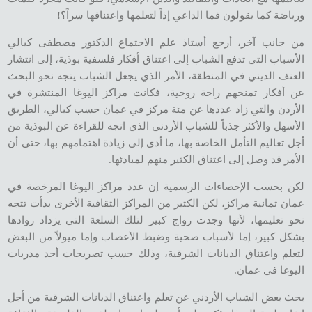
ورياضة كما يقولون فما الداعي إذاً لتعلمها واعتناقها سراً؟!
من جانب آخر، أرجع أستاذ علم الاجتماع الدكتور مصطفى كيالي
الأسباب التي تدفع الشباب إلى اعتناق أفكار فلسفية بوذية، إلى انتشار
العنف الديني في المنطقة، الأمر الذي يجعل الشباب يتجه نحو البحث
عن أفكار تمنحهم راحة روحية، فكانت مراكز اليوغا المنتشرة في
الأردن والتي زاد عددها عن مئة مركز في عمان حسب كيالي، الطريق
الأسهل والأكثر جذباً للشباب الأردني الذي اتجه للقراءة عن البوذية من
أجل تعاليم التأمل الخاصة بها، ما أدى إلى زيادة اهتمامهم بها، حتى أن
الأمر قد وصل إلى اعتناق الكثير منهم لمبادئها.
لكن بحسب الإحصاءات الرسمية إن عدد مراكز اليوغا المرخصة في
عمان ثمانية مراكز، لكن الكثير من المراكز الثقافية الأخرى بدأت تتجه
نحو تعليمها، لأنها وجدت رواج كبير لتلك السلعة التي يزداد روادها
بشكل كبير، إما لأسباب صحية وضبط الأعصاب وإما ميولاً من البعض
لتعلم واعتناق الديانات الشرقية، وذلك حسب تصريحات أحد مدربات
اليوغا في عمان.
بحث بعض الشباب الأردني عن تعلم واعتناق الديانات الشرقية من أجل