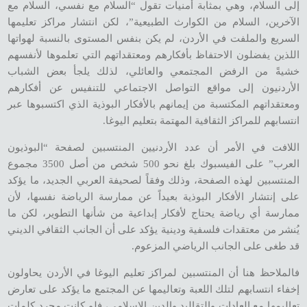
إلى السلام، وهي بمثابة أمنيات تقول “السلام مع نفسي، السلام مع
الآخرين، السلام من الكوارث الطبيعية”، لكن انتشار مراكز تعليمها
السريع والملفت في الأردن، لم يكن بنفس المستوى بالنسبة لهواتها
اللذين يفضلون الاحتفاظ بأفكارهم ومعتقداتهم التي تعلموها لأنفسهم
خشيةً من الرفض المجتمعي والعائلي، لذلك يلجأ بعض الشباب
الأردنيون إلى مواقع التواصل الاجتماعي للتنفيس عن أفكارهم
ومعتقداتهم المكتسبة من إيمانهم بالأفكار البوذية الذي اكتسبوها عبر
انتسابهم للمراكز الثقافية المهتمة بتعليم اليوغا.
اللافت في الأمر أن عدد الأردنيين المنتسبين لصفحة “البوذيون
العرب” على الفيسبوك بلغ نحو 500 شخص من أصل 3500 مجموع
المنتسبين لهذه الصفحة، وذلك وفقاً لصحيفة العربي الجديد، ما يؤكد
على إنتشار الأفكار البوذية بعيداً عن ممارسة الرياضة نفسها، لأن
ممارسة أي رياضة يحتاج لأفكار إبداعية من شأنها التطوير، لكن ما
يُنشر من معتقدات فلسفية ودينية يؤكد على أن الجانب الثقافي الديني
قد طغى على الجانب الرياضي المزعوم.
فالملاحظ هنا أن المنتسبين لمراكز تعليم اليوغا في الأردن يحاولون
إخفاء انتسابهم لتلك اللعبة وتعاليمها عن المجتمع ما يؤكد على تعارض
تعاليمها مع العادات والتقاليد والدين الإسلامي، فلو كانت مجرد كلمات