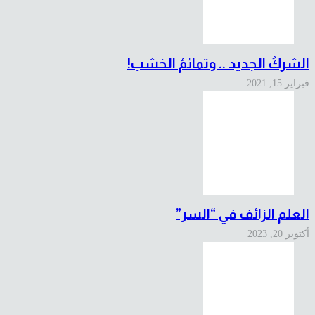
الشركُ الجديد .. وتمائمُ الخشب!
فبراير 15, 2021
العلم الزائف في “السر”
أكتوبر 20, 2023