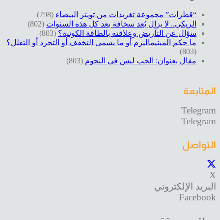
“قطرات” مجموعة تغريدات من تويتر البيضاء
(798)
الريكي.. لا يزال يُعد سخافة بعد كل هذه السنوات
(802)
سؤال عن التأريض وعلاقته بالطاقة الكونية؟
(803)
ما حكم المينيماليزم أو ما يسمى التخفف أو التجرد أو التقلل؟
(803)
مقال بعنوان: الحب ليس في النجوم
(803)
المتابعة
Telegram
Telegram
التواصل
X
البريد الإلكتروني
Facebook