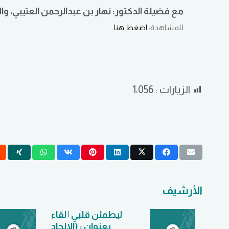
مع فضيلة الدكتور: نهار بن عبدالرحمن العتيبي، وا
للمشاهدة:
اضغط هنا
الزيارات :
1٬056
الأرشيف
قيق
ليطمئن قلبي | لقاء
عرفة
بعنوان : (الإلحاد