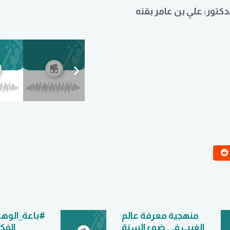
لدكتور: علي بن عامر بقنه
منهجية معرفة عالم
#باعة_الوهم
الغيب في ضوء السنة
الفكر