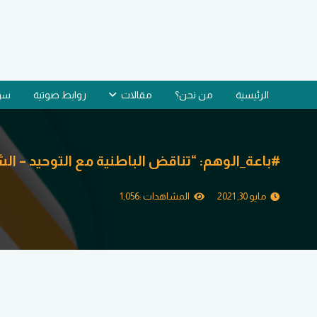
الرئيسية
من نحن؟
مقالات
روابط صوتية
سؤا
#باعة_الوهم: “تناقض الباطنية مع التوحيد – ال
مايو 30, 2021
المشاهدات :
1,056