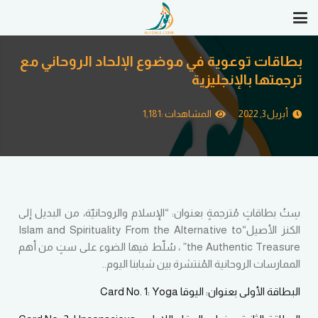
بطاقات توعوية في موضوع الإلحاد الروحاني مع
ترجمتها بالإنجليزية
أبريل 3, 2022
المشاهدات :
1,181
سِتُ بطاقاتٍ مُترجمةٍ بعنوان: “الإسلام والروحانيّة، من البديل إلى
الكنز الأصيل“Islam and Spirituality From the Alternative to
the Authentic Treasure” ، سُلّط فيها الضوء على ستٍ من أهم
الممارسات الروحانية المُنتشرة بين شبابنا اليوم..
البطاقة الأولى بعنوان: اليوقا Card No. 1: Yoga