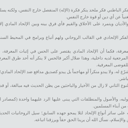
الفكر الباطني فكر ملحد ينكر فكرة (الإله) المنفصل خارج النفس، ولكنه يسل
تغنياً عن أي دين أو قوة خارج النفس.
والأديان ويتمرد على الأخلاق والقيم فأي فرق بينه وبين الإلحاد المادي إل
كر الإلحادي في القالب الروحاني ولهم أتباع وبرامج في المحيط السني 
معرفة، فكما أن الإلحاد المادي يقتصر على الحس في إثبات المعرفة، فا
عية لديه داخلية، وهذا ضلال أكبر فالحس لا ينكر أنه أحد طرق المعرف
للفوضى المعرفية.
ع له، ولا يبدو منكراً أو مهاجماً بل يبدو كصديق مدافع ضد الإلحاد المادي!
باشر.
نوع الثاني لا زال من الأخيار والباحثين من يظن الحديث فيه مبالغة، أو قد
لبه، والأصول والمنطلقات التي يبنى عليها الرد عليهما واحدة (كمصادر ا
من أبناء المسلمين.
 على سائر أنواع الإلحاد لئلا يمحو جهده السابق؛ سيل الروحانيات الحدي
الإسلام، نسأل الله أن يرينا الحق حقاً ويرزقنا اتباعه.