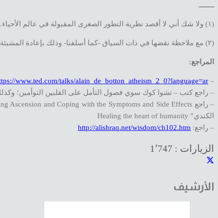
ــــــــ
(١) ولا شك أني لا أقصد نظرية التطور الصغرى المقبولة في عالم الأحياء.
(٢) مع ملاحظة نقضها في ذات السياق -كما أسلفنا- وذلك بإعادة المشيئة المطلقة والتدبير للعبد في نهاية النقل.
المراجع:
ttps://www.ted.com/talks/alain_de_botton_atheism_2_0?language=ar
–
– راجع كتب – تشوا كوك سوي فصول التأمل على القلبين التوأمين؛ وكذلك سلسل
الكندي” Healing the heart of humanity
– راجع:
http://alishraq.net/wisdom/ch102.htm
الزيارات :
1٬747
الأرشيف