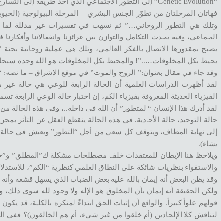
“Genetic Evolution” إلى التطور الاجتماعي الذي أخذ طريقه إلى التسارع ليأخذ أشكالاً مختلفة…
فهاتان المرحلتان من تطوّر الجنس البشري – المرحلة البيولوجية (الحيوية
وتلك هي التطور الروحاني…” ثم تسهب في تفسيرات غير مدللة لما تزع
الجماعي، وفيه يحدث التكامل والتوازن بين غرائزنا وانفعالاتنا وأفكارنا 
يصبح بمقدورها الاتصال بالفكر العالمي، وتلك هي عملية روحانية بحتة ” 
يحيط بكل المخلوقات…..”! والمحيط بكل المخلوقات هو الله وحده سبحان
وقد جاء في مقال بعنوان:” الروح والموت” في موقع الإشراق – ما نصه: 
لقد أظهرت الدراسات العلمية أن الحالة الرابعة للوعي هي حالة غي
الفيزياء الحديثة المعروفة بفيزياء الكم، إن اختبار حالة الوعي الرابعة
لقد أدرك هذا الإنسان “المتطور” أن الله في داخله..، وفي هذه الحالة من
حالة التوحيد، حالة الأحادية. في هذه الحالة ينقطع العقل عن التأثر بم
إلى نهاية المطاف، ويتوقف كل سعي من أجل “التطور” ويعيش في حالة من 
يشاء).
والاستقواء بنظريات شائكة على النطاق العلمي كنظرية “الكم”، للاستدلال
وقد يظن البعض أنه إيمان بالله عليه بعض الضباب الذي يسهل قشعه وأنه أ
ولكن الحقيقة أنه إيمان بأن المخلوق هو الإله ولا وجود لله سوى ذلك، وأ
قولهم علواً كبيراً. والواقع أن إثبات الحق ابتداءً لمنكره بالكلية، قد 
لتناقش كلا الإلحادين (أم خلقوا من غير شيء، أم هم الخالقون)؟ ففي ا