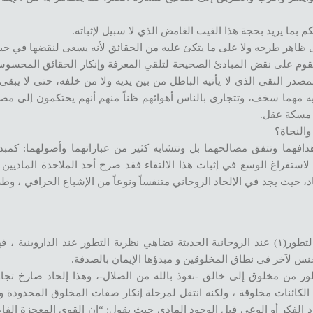
 بما يريد بحجة هذا الغيب الغامض الذي لا سبيل لإثباته.
ى ظاهر طرحه ولا على ما يتكئ عليه من الحقائق لأنه يسعى لنقضها في حين
يقوم على نقض المبادئ الصحيحة لتلقي المعرفة وإنكار الحقائق المحسوس
النقي الذي لا يأتيه الباطل من بين يديه ولا من خلفه، حتى لا يبقى إل
 مهما سخف، وتتجارى بالناس أهوائهم ظناً منهم أنهم يحتكمون إلى مص
ى مسكة عقل.
والنجاة؟
دافهما وتتفق مصالحهما بل وتتشابه كثير من عباراتهما وأصولهما: كمبدأ
 لاستفراغ الوسع في إثبات هذا الالتقاء فقد صرح أحد الملاحدة الماديين
رة الترقية لنسخة الإلحاد الأولى وسماها النسخة (2.0) للإلحاد، حيث يجد في الإلحاد الروحاني متنفساً ونوعاً من الإشباع ا
ومن مظاهر الاشتراك بينهما الاتفاق على نظرية التطور، بل إن نظرية التطور(١) عند الروحانية الحديثة تضاهي نظرية التطور عند
س لآخر في نطاق المخلوقين و مبدؤها الإيمان بالصدفة.
طور من مخلوق إلى خالق -نعوذ بالله من الضلال-، وهذا إلحاد صارخ تجا
 الكائنات مخلوقة ، ولكنه انتقل لمرحلة إنكار صفات المخلوق المحدودة وا
الفكر أو الوعي قبل الوجود المادي حيث يقول: “إن القوى المعجزة الفاع