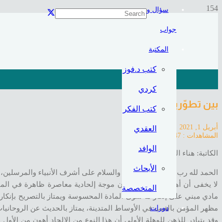
سؤال و
جواب
المكتبة
كتب د.فوز
كردي
بين تطوّرين
كتب الفكر
أبريل 1, 2021
العقدي
المشاهدات :
1,747
الوافد
الكاتبة: هناء النفجان
الأبحاث
الحمد لله رب العالمين، والصلاة والسلام على أشرف الأنبياء والمرسلين، 
لا يخفى أن أهل الإسلام يواجهون موجة إلحادية معاصرة ظاهرة في الميد
المتخصصة
مادي مبني على إنكار ما سوى المادة المحسوسة ويمتاز بالتصريح بإنكار 
مظهر المؤمن بالغيب في الأوساط المتدينة، يمتاز بالحديث عن الروحانيات
دورات
وقد يتبادر للذهن للوهلة الأولى أن هذا النوع من الإلحاد أهون من الأو