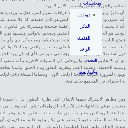
ومحاضرات
المادة، والحق أنه أعمق وأشد من الأول لأمور:
-أن ما يؤمن به من الغيب ليس إلا خرافات تسول للمرء فعل ما يريد، والحكم
دورات
-أنه متلون وباطني فما يظهر منه ليس هو كامل حقيقته، لذا فلا يعتمد عل
الفكر
-أنه لا يستند لمنطلقات حسية أو عقلية صحيحة ومشتركة بين الناس بل 
الوحيد هو الحدس فيقدس هوى النفس ويضخم الخواطر ويلبسها ثوب المصدر 
العقدي
فيفتح الباب على الفوضى المعرفية المستحكمة ويعجب كل ذي رأي برأيه
آمنوا بغيب صحيح ثابت، ولا اتفقوا على محسوس واقعي، ولا احتكموا إل
الوافد
فهل أشد ضلالاً وبعداً من هذه النتيجة التي لا يرتضيها أي إنسان يريد الحق 
مع أن الإلحادين المادي والروحاني في السنوات الأخيرة بدأت تلتقي أه
البحث
ونسبية الحقيقة، ونسبية القيم ونظرية التطور وبدء الخلق. ولسنا بحاجة
تواصل معنا
بوتون) لضرو
له الاختراق في المجتمع بلا مدافعة.
مقتصرة –رغم شناعتها- على إنكار الخالق وإمكان تطور المخلوقات من جن
بينما عند الروحانيين يعتبر ما سبق بداية ساذجة لتطور أعمق وهو الت
والمناقشة الممكنة ، فهو لا يقتصر على إنكار وجود خالق مع الإيمان بأن
صفات الخالق عليه ، فهذا الفيلسوف الأمريكي رالف إميرسون يقرر وجود 