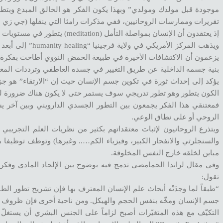
موجودة قبل مولدك ومولدي” وبهذا يكون الفكر هو الخالق المبدع وبتطور
تقريرات وممارسات الروحانيين، ففي مذكرات رامثا التي ينقلها (جي زي ن
إذ يعتقدون أن الإنسان بمواصلة التأمل (meditation) يتطور في مستويات الوعي حتى يصبح له من قدرات الخلق والشفاء ما ليس لغيره
يزعمون أن الاكتشافات الأخيرة في طبيعة الحمض النووي أطاحت بفكرة إن
بنية جسمه الداخلية عن طريق التغيير في جسده العاطفي وترددات المعلو
يؤكد إلى إحداث ثورة في تكوين جسم الإنسان حيث إن “الارتقاء” هو جزء 
الكون يتطور وهو تطور تدريجي سوف يستمر حتى لا يكون هناك ضرورة له
فمعتنقي هذا الفكر يجمعون بين التطور الجسدي الدارويني وبين آخر يسم
الروحي أو على نطاق الوعي.
ويتذرع الروحانيون لإثبات معتقداتهم بكثير من نظريات العلم التجريبي ا
والسنجلرتي والانفجار الكبير، وفيزياء الكم….. وغيرها) وتوظف توظيفا
مباين لخلقه خارج النفس المخلوقة.
وفي مقال لراندا الحمامصي تدمج فيه بوضوح بين الإلحاد المادي وفكر 
تقول:
“طبقاً لما وجدَتْه أبحاث علم الإنسان المعترف بها فإن تشريح تطور الطبي
جسم الإنسان ومخّه بنفس الحجم والهيكل. ومن ناحية أخرى فإن ظروف الحي
التكيّف مع هذه المتغيّرات أصبح لزاماً على الجنس البشري أن يستغلّ 