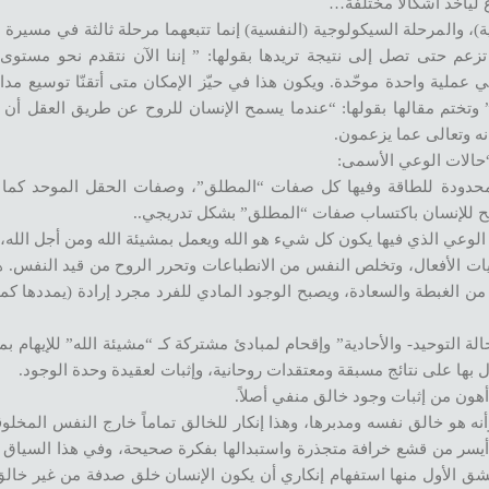
)، والمرحلة السيكولوجية (النفسية) إنما تتبعهما مرحلة ثالثة في مسيرة ا
م حتى تصل إلى نتيجة تريدها بقولها: ” إننا الآن نتقدم نحو مستوى
في عملية واحدة موحّدة. ويكون هذا في حيّز الإمكان متى أتقنّا توسيع مدا
وتختم مقالها بقولها: “عندما يسمح الإنسان للروح عن طريق العقل أن تني
ه وتعالى عما يزعمون.
“حالات الوعي الأسمى:
ر محدودة للطاقة وفيها كل صفات “المطلق”، وصفات الحقل الموحد كما 
 تسمح للإنسان باكتساب صفات “المطلق” بشكل تدريجي..
 الوعي الذي فيها يكون كل شيء هو الله ويعمل بمشيئة الله ومن أجل الله،
جريات الأفعال، وتخلص النفس من الانطباعات وتحرر الروح من قيد النفس. 
الغبطة والسعادة، ويصبح الوجود المادي للفرد مجرد إرادة (يمددها كما ي
 بها على نتائج مسبقة ومعتقدات روحانية، وإثبات لعقيدة وحدة الوجود.
هون من إثبات وجود خالق منفي أصلاً.
نه هو خالق نفسه ومدبرها، وهذا إنكار للخالق تماماً خارج النفس المخلوق
يكون أيسر من قشع خرافة متجذرة واستبدالها بفكرة صحيحة، وفي هذا السياق تأ
لشق الأول منها استفهام إنكاري أن يكون الإنسان خلق صدفة من غير خالق