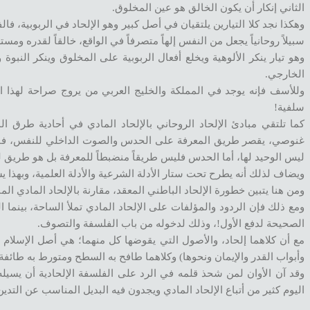
الثاني إنكار أن يكون الخالق هو عين المخلوق.
وهكذا نجد كلا التيارين يلتقيان في أصل كبير وهو الإلحاد في الربوبية، ف
سبيلاً روحانياً يجعل من النفس إلهاً متصرفاً في الواقع، خالقاً لقدره ومس
وهو تيار ينكر الألوهية ويخلع أفعال الربوبية على المخلوق وينكر النبوة 
الخارجي.
وللأسف فإنه يوجد في المملكة والخليج العربي من يروج صراحة لهذا الف
سلفية!
كما تلتقي مبادئ الإلحاد الروحاني بالإلحاد المادي في أحادية طرق ال
غنوصي، يقصر طريق المعرفة على الحدس والصوت الداخلي للنفس، فالمرج
ليس الوحيد لها، أما الحدس فليس طريقاً منضبطاً للمعرفة بل هو طريق 
ويضاف لذلك أنه يطرح تحت ستار الأدلة الشرعية والأدلة العلمية، وبهذا يشرّ
ومن هنا يتبين خطورة الإلحاد الباطني المعقد، مقارنة بالإلحاد المادي الم
ومع ذلك فإن الردود والمؤلفات على الإلحاد المادي تملأ الساحة، بينما ال
الصحيحة لدفع الأول!، وذلك لدخوله من باب الفلسفة والتصوف.
مع أن كلاهما إلحاد، والأصول التي يقوضها كل منهما؛ هي أصل الإسلام و
وأبواب القدر والإيمان ونحوها) وكلاهما طافح به السطح ومتورط به طائفة 
وقد آن الأوان لمن شحذ قلمه في الرد على الفلسفة الإلحادية أن يسيله
اليوم كثير من أتباع الإلحاد المادي ويجدون فيه البديل المناسب عن التدين و