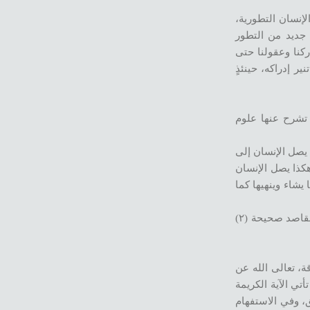
لإنسان التطورية،
 جديد من التطور
ركنا وعقولنا حتى
ر إدراكه، حينئذٍ
تشرح عنها علوم
 يصل الإنسان إلى
هكذا يصل الإنسان
شاء وينهيها كما
ويلاحظ هنا الإبطان للمعتقدات خلف مصطلحات مشكلة ك”المطلق” و”حالة التوحيد- والأحادية” وإقحام لمبادئ مشتركة كـ “مشيئة الله” للإيهام بمقاصد صحيحة (٢)
ة، تعالى الله عن
تي الآية الكريمة
، وفي الاستفهام