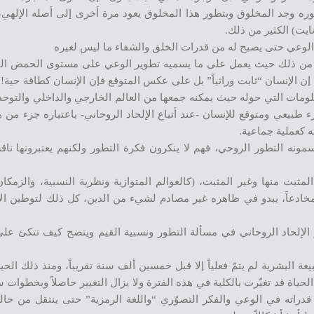
ه وجد المخلوق وبتطور هذا المخلوق يعود مرة أخرى إلى أصله الإلهي، و
ايت) الكثير من ذلك.
 الإنسان “ثابت وراثياً” بل على عكس المتوقع فإن الإنسان كطاقة حية! ي
مات التي حوله حيث يمكنه جمعها من العالم الخارجي والداخلي والتوحد م
طبيعي ومتوقع للإنسان -عند أتباع الإلحاد الروحاني- باعتباره جزء من ه
 كعملية جماعية.
ونه التطور الروحي، فهم لا ينكرون فكرة التطور ولكنهم يعتبرونها ناقص
لمثبت منها وغير المثبت، (كالعوالم المتوازية ونظرية النسبية، والزمكان
 مخادعاً، يبدو في ظاهره غير مصادم لشيء من الدين، كل ذلك لتوطين الإل
الإلحاد الروحاني في مسألة التطور ونسبية القيم ويتضح كيف تتكئ على 
عة البشرية لم يتمّ فعلياً إلا قبل خمسين ألف سنة تقريباً، ومنذ ذلك الح
اة قد تغيّرت بالكلية في هذه الفترة ولا يزال التغيير حاصلاً وبخطوات
قدراته في الوعي والفكر التصوّري “واللغة الرمزية” حتى ينتقل من حالة