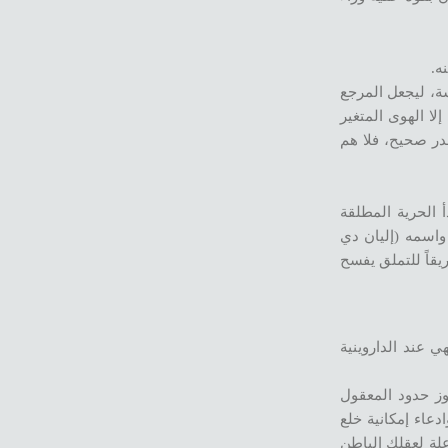
ه.
ة، ليجعل المرجع
ا الهوى المتغير
در صحيح، فلا هم
 الحرية المطلقة
 واسمه (إليان دي
لخرافي ، وطريقاً للتملق يفسح
 الداروينية ، فهي عند الداروينية
وز حدود المعقول
دعاء إمكانية خلع
لة لعقلك الباطن