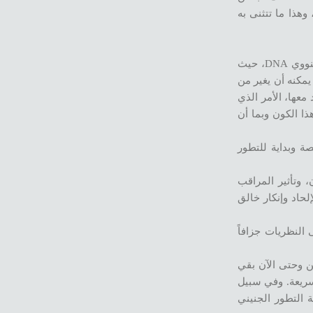
هذا ما تتثنى به
ويذهب المركز الأمريكي في ولاية فرجينيا “humanity healing” إلى أبعد من ذلك حيث يعمل على ما يسميه تطوير الوعي على مستوى الحمض النووي DNA، حيث
مكنه أن يغير من
عها، الأمر الذي
ذا الكون وبما أن
ة وبداية للتطور
، وتأثير المراقب
حاد وإنكار خالق
النظريات جزافاً
ين وحتى الآن بقي
 سريعة. وفي سبيل
 التطور الجنيني