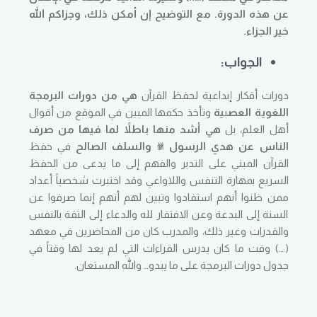
عن هذه الدورة. مع التوضيح إن أمكن ذلك، وجزاكم الله
خير الجزاء.
الجواب:
دورات أفكار إبداعية لحفظ القرآن
هي من دورات البرمجة
اللغوية العص
ب
ية
وتأخذ حكمها المبين في الموقع من أقوال
أهل العلم، بل
هي أشد منها باطلاً لما فيها من صرف
الناس عن هدي الرسول ﷺ والسلف الصالح
في حفظ
القرآن المبني على التدبر والفهم إلى ما يدعى من الحفظ
السريع بمهارة التنفس واللاواعي وقد اختبرت شخصياً أعداد
ممن ظنوا أنهم استفادوا وتبين لهم أنهم إنما صرفوا عن
السنة إلى البدعة وعن الافتقار لله والدعاء إلى الثقة بالنفس
والقدرات وغير ذلك، والمدرب كان من المحاضرين في معهد
(….) وقت ما كان يدرس القراءات التي لم يعد لها وقتاً في
جدول دورات البرمجة على ما يبدو… والله المستعان.