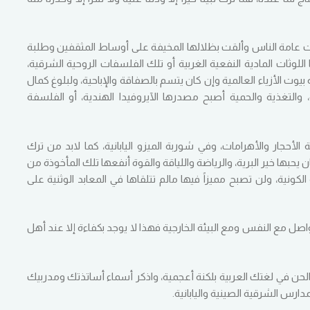
دت عامة الناس وألقت بظلالها المخيفة على أوساط المثقفين وطلبة
 اللوثات المادية النفعية الغربية أو تلك الفلسفات الروحية الشرقية،
يوت الأزياء العالمية وإن كان يتسم بالصفاقة والإباحية، ولبلوغ كمال
، والتغذية والحمية أصبح مصدرها الآيروفيدا الهندية، أو الفلسفة
حجار والأهرامات، وفي شوربة الميزو اليابانية، كما لابد من ترك
 يحبها خير البرية، والرياضة واللياقة والقوة أنفعها تلك المأخوذة من
كونية، ولن تصبح مميزاً فيها مالم تتلقاها في المعابد الوثنية على
واصل مع النفس ومع البيئة الخارجية فهذا لا يوجد بكفاءة إلا عند أهل
والحن في لغتك العربية بلكنة أعجمية، واذكر أسماء أساتذتك ومدربيك
مدارس الشرقية الصينية واليابانية.