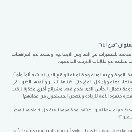
عنوان “من أنا؟”
دمته للصغيرات في المدارس الابتدائية، ونفذته مع المراهقات
مظلته مع طالبات المرحلة الجامعية.
الموضوع بعناوينه ومضامينه الواقع الذي نعيشه ألماً وأملاً،
ها، لاهثة وراء كل ناعق حتى أضناها السير وأتعبها الضرب في
مخدوعة بجمال الكأس الذي يقدم فيه. وشرائح أخرى مخدّرة ترقب
زة فتعود الأمة للريادة وينهض المسلمون من غفلتهم!
اقضة مع نفسها تعلن بهيئتها ومظهرها تبعية مزرية ولكنها تنهض
لمين”!!
تها تطلق زفرات حرّى على واقع أليم وجراحات نازفة تعيشها الأمة،