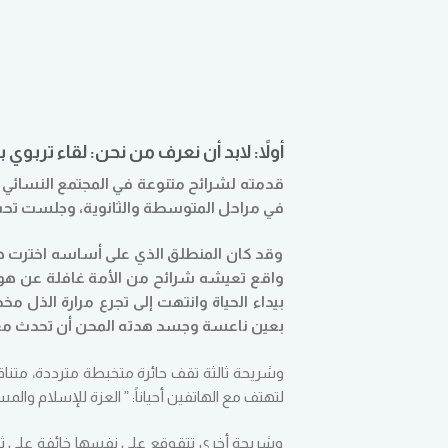
أولاً:
لابد أن نعرف من نحن:
لقاء تربوي ب
قدمته لشرائح متنوعة في المجتمع النسائي ق
في مراحل المتوسطة والثانوية، وجلست تحت 
وقد كان المنطلق الذي على أساسه اخترت هذا 
واقع تعيشه شرائح من الأمة غافلة عن هويت
بيداء الحياة وانتهت إلى تجرع مرارة الذل 
بعين ناعسة وجسد هدته المحن أن تحدث معج
وشريحة ثالثة تقف حائرة متخبطة مترددة، متن
لتهتف مع الهاتفين أحياناً: ” العزة للإسلام والمس
وشريحة أخرى تتقوقع على نفسها خائفة على ثواب