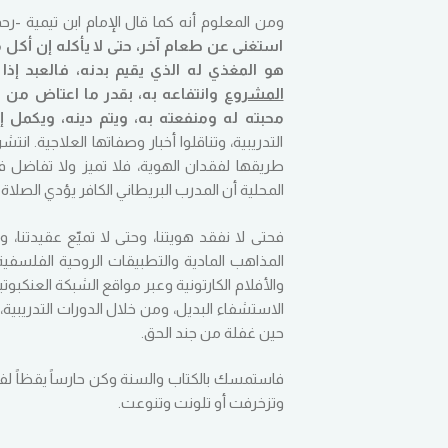
ومن المعلوم أنه كما قال الإمام ابن تيمية -رحم
استغنى عن طعام آخر، حتى لا يأكله إن أكل من
هو المغذي له الذي يقيم بدنه، فالعبد إذ
المشروع
وانتفاعه به، بقدر ما اعتاض من
محبته له ومنفعته به، ويتم دينه، ويكمل إ
التدريبية، وتناقلوا أخبار وصفاتها العلاجية.
طريقها لفقدان الهوية، فلا تميز ولا تفاضل ف
المحلية أن المدرب البريطاني الكافر يؤدي الصلاة
فحتى لا نفقد هويتنا، وحتى لا تميّع عقيدتنا، و
المذاهب المادية والتطبيقات الروحية الفلسفية
والأفلام الكارتونية وعبر مواقع الشبكة العنكب
الاستشفاء البديل، ومن خلال الدورات التدريبية،
حين غفلة من جند الحق.
فاستمسك بالكتاب والسنة وكن حارساً يقظاً لف
وتزخرفت أو تلونت وتنوعت.