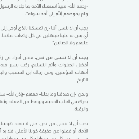
-رحمه الله- مبيناً استغناء الأمة بما جاء به الر
ولم يحوجهم الله إلى أحد سواه”.
يجب أن لا ننسى أننا -إن تمسكنا بالذي أوحي إلى 
أي يمن به علينا مبتهلين في كل ركعات صلاتنا:
عليهم ولا الضالين”.
يجب أن لا ننسى من نحن،
فنحن أفراد في رك
أفضل الصلوات وأتم التسليم، ركب يسير فيه 
أمهات المؤمنين، ومن رجاله ابن المسيب وال
التاريخ.
ونحن -إن صدقنا وما بدلنا- معهم -بإذن الله- 
يحرك في القلب المحبة، ويوقظ من الغفلة، ويُن
والرغبة.
يجب أن لا ننسى من نحن، حتى لا نفقد هويتنا. 
الأمة، أو غفلوا عن حقيقة كوننا الأعلى، فلا بد
في غنى عن كل من سوانا وكل من سوانا محتاج لما 