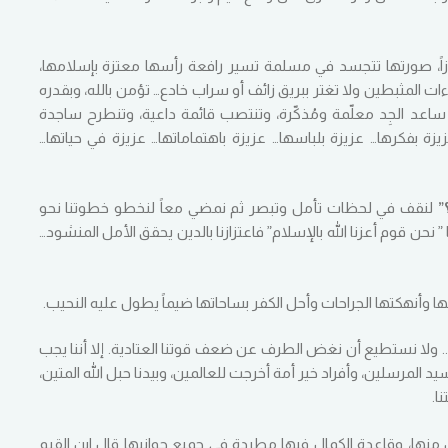
زاً، صورتها تتجسد في مسلمة تسير رافعة رأسها معتزة بإسلامها،
ات المثبطين ولا تغتر ببريق زائف أو سراب خادع… تؤمن بالله، وبقدره
ساعد الجِد معلّمة ومُذكّرة، وتنتصب قائمة داعية، وتنطرح ساجدة
يزة بفكرها… عزيزة بلباسها… عزيزة باهتماماتها… عزيزة في حياتها…
”
لنقف في لحظات تأمل وتبصر ثم نمضي معاً لنخطو خطوتنا نحو
نحن قوم أعزنا الله بالإسلام” فاعتزازنا بالدين يحقق الأمل المنشود…
ا وأنهكتها الجراحات وأحل الكفر بساحاتها ضيماً يطول عليه النحيب.
ية.. ولا نستطيع أن نغض الطرف عن ضعف قوتنا العتادية. إلا أننا يجب
يد المرسلين، وأفراد خير أمة أخرجت للعالمين، وبيدنا حبل الله المتين،
ا.
نها، وقاعدة الكمال فيها مطردة في جميع جوانبها قال ابن القيم