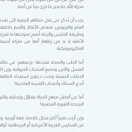
فجزاه الله عنا بخير ما جزى نبياً عن أمته
يجب أن نُذكر حتى تقل مظاهر التبعية التي تع
العلم والتربويين، فبعض الأفكار والقيم داخلتها
وطريقة الملبس والزينة أصبح نموذجها ما تقرره ب
الأناقة لا بد من إظهار أنها من ماركة أجنبية
الماكروبيوتيكية.
أما الطب والصحة فتجدها -بزعمهم- في طاقة الأ
العسل واللبن، وجميع المنتجات الحيوانية، وإن كان
الديانات الصينية وتحت دعاوى استمداد الطاقة ال
أيدي النساك وأصحاب اللمسة العلاجية!
أما عن أفضل منهج للحياة بتفاؤل وإيجابية، والت
البرمجة اللغوية العصبية!
وإن أردت تميزاً أكثر فخلل كلامك بلغة أوربية 
من المدارس الغربية الأمريكية أو البريطانية، أوال