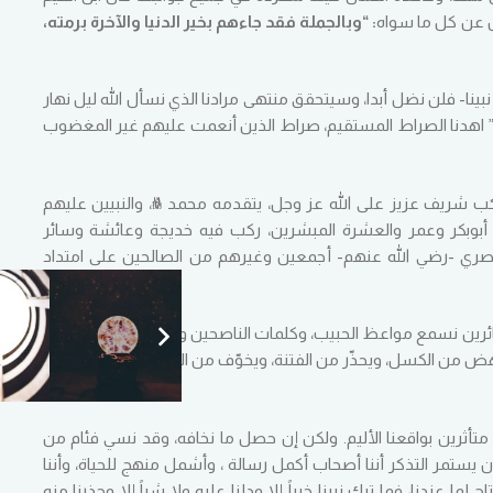
سول عن كل ما سواه
: “وبالجملة فقد جاءهم بخير الدنيا والآخرة برمته،
نبينا- فلن نضل أبدا، وسيتحقق منتهى مرادنا الذي نسأل الله ليل نهار
 ” اهدنا الصراط المستقيم، صراط الذين أنعمت عليهم غير المغضوب
ب شريف عزيز على الله عز وجل، يتقدمه محمد ﷺ، والنبيين عليهم
أبوبكر وعمر والعشرة المبشرين، ركب فيه خديجة وعائشة وسائر
بصري -رضي الله عنهم- أجمعين وغيرهم من الصالحين على امتداد
سائرين نسمع مواعظ الحبيب، وكلمات الناصحين وتسبيح المسبحين بما
هض من الكسل، ويحذّر من الفتنة، ويخوّف من البدعة، ويُعظم الأنس
متأثرين بواقعنا الأليم. ولكن إن حصل ما نخافه، وقد نسي فئام من
 أن يستمر التذكر أننا أصحاب أكمل رسالة ، وأشمل منهج للحياة، وأننا
عندنا، فما ترك نبينا خيراً إلا ودلنا عليه ولا شراً إلا وحذرنا منه