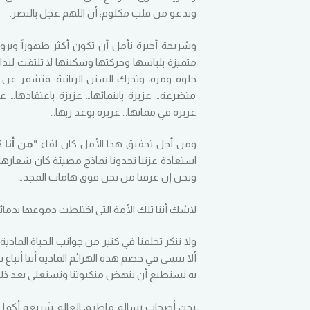
وتدعو من قلب مكلوم: أن اللهم عجل بالنصر.
وشريحة أخيرة نأمل أن تكون أكثر ظهوراً وبرو
متميزة بلباسها وحركتها وسكنتها لا تلتفت لنداء
حلوه ومره، وتدرك السنن الربانية؛ فتشمر عن 
متضرعة… عزيزة بانتمائها… عزيزة باعتقادها… عز
عزيزة في مماتها… عزيزة بوعد ربها…
ومن أجل تحقيق هذا الأمل كان لقاء
“من أنا ؟
استعادة عزتنا تحدونا نماذج مضيئة كان شعارها ” 
ونحن إن عرفنا من نحن فوق هامات المجد…
لاشك أننا تلك الأمة التي اختلطت دموعها بدمائه
ولا ننكر تخلفنا في كثير من جوانب الحياة الماد
ألا ننسى في خضم هذه الهزائم المادية أننا أتباع س
به نستطيع أن ننهض منكبوتنا ونستعلي بعد ذلتن
نحن أصحاب رسالة ماطرق العالم شريعة أكمل م