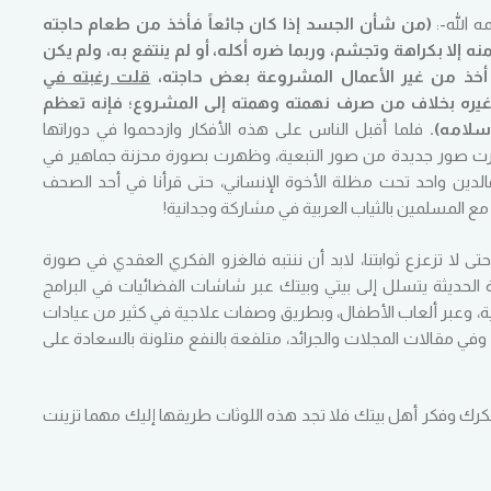
ه الله-:
(من شأن الجسد إذا كان جائعاً فأخذ من طعام حاجته
ه إلا بكراهة وتجشم، وربما ضره أكله، أو لم ينتفع به، ولم يكن
ا أخذ من غير الأعمال المشروعة بعض حاجته،
قلت رغبته في
 غيره بخلاف من صرف نهمته وهمته إلى المشروع؛ فإنه تعظم
سلامه).
فلما أقبل الناس على هذه الأفكار وازدحموا في دوراتها
 انتشرت صور جديدة من صور التبعية، وظهرت بصورة محزنة جماهير في
الدين واحد تحت مظلة الأخوة الإنساني، حتى قرأنا في أحد الصحف
 مع المسلمين بالثياب العربية في مشاركة وجدانية!
حتى لا تزعزع ثوابتنا، لابد أن ننتبه فالغزو الفكري العقدي في صورة
 الحديثة يتسلل إلى بيتي وبيتك عبر شاشات الفضائيات في البرامج
وتية، وعبر ألعاب الأطفال، وبطريق وصفات علاجية في كثير من عيادات
 وفي مقالات المجلات والجرائد، متلفعة بالنفع متلونة بالسعادة على
كرك وفكر أهل بيتك فلا تجد هذه اللوثات طريقها إليك مهما تزينت