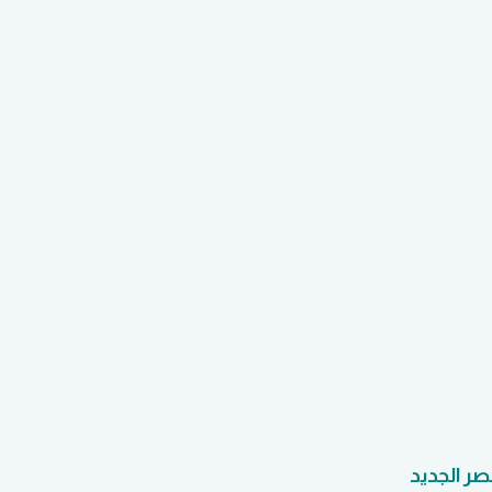
صر الجديد
مترجم English: