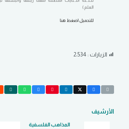
تخدعه الدعايات المضللة مهما زينتها وألبستها 
العلم )
للتحميل اضغط هنا
الزيارات :
2٬534
الأرشيف
المذاهب الفلسفية