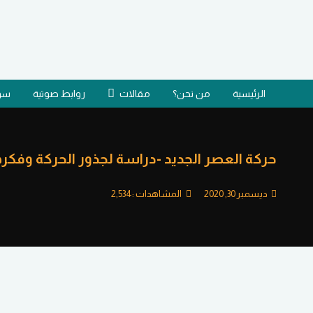
الرئيسية
من نحن؟
مقالات
روابط صوتية
سؤا
حركة العصر الجديد -دراسة لجذور الحركة وفكره
ديسمبر 30, 2020
المشاهدات :
2,534