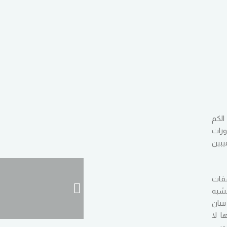
الكم
ورات
يبين
فات
لشبه
بيان
ا لا