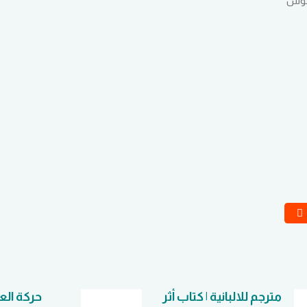
لبوس
مترجم للالبانية | كتاب أثر
حركة الع