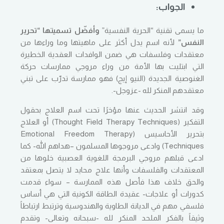
الجواب:
ما يسمى تقنية “الحرية النفسية”
وأفضّل تسميتها “تحرير
النفس”
لأنه اسم يدل أكثر على ماهيتها وما وراءها من
معتقدات وفلسفات هي ضمن الوافدات العقدية الخطيرة
التي ابتليت بها الأمة من وراء مروجي ممارسات حركة
الغنوصية الجديدة (النيو إيج) فهو ممارسة تدرّب على تبني
معتقدهم المنكر لله -عزوجل-.
وقد انتشر الحديث عنها مؤخرًا تحت اسم العلاج بحقول
التفكير (Thought Field Therapy Techniques) أو العلاج
بتحرير الأحاسيس (Emotional Freedom Therapy
Techniques) وادعى مروجوها المسلمون –هداهم الله- كما
ادعى قبلهم مروجي البرمجة اللغوية العصبية خلوها من
المعتقدات والفلسفات وأنها علاج محايد لا يتصل بمعتقد
والحق خلاف هذا فأصل هذه الممارسة – سواء قدمت
كدورات أو علاجات- عقيدة الطاقة الكونية التي هي أساس
فلسفي مهم في الديانة الطاوية والهندوسية وترتبط ارتباطاً
وثيقاً بالفكر الملحد المنكر لله -سبحانه وتعالى- وتقدم