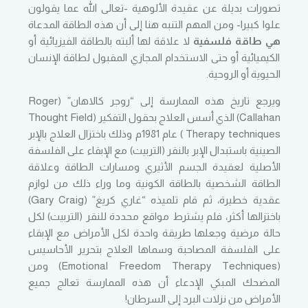
تصورات بديلة عن عقيدة الألوهية -تعالى الله عما يقولون
علوا كبيرا- ومن المهم التنبه هنا إلى أن هذه الطاقة المدعاة
هي طاقة فلسفية
لا علاقة لها ألبته بالطاقة الفيزيائية أو
الكيميائية أو حتى الاستخدام المجازي المقبول لطاقة الإنسان
الحيوية أو الروحية.
ويرجع تاريخ هذه الممارسة إلى “روجر كالاهان” (Roger
Callahan) الذي أسس العلاج بحقول التفكير (Thought Field
Therapy techniques ) عام 1981م وذلك باختزال العلاج بالإبر
الصينية باستبدال الإبر بالنقر (التربيت) مع الإبقاء على الفلسفة
الأصلية لعقيدة الجسم الأثيري ومسارات الطاقة وعلاقة
الطاقة الشخصية بالطاقة الكونية وما وراء ذلك من لوازم
عقدية خطيرة، ثم قام تلميذه “غاري كريغ” (Gary Craig)
باختزالها أكثر، فلم يشترط مواقع محددة للنقر (التربيت) لكل
حالة مرضية وجعلها طريقة واحدة لكل الأمراض مع الإبقاء
على الفلسفة المصاحبة وسماها العلاج بتحرير الأحاسيس
(Emotional Freedom Therapy Techniques) ومن
المضحك المبكي الإدعاء أن هذه الممارسة تعالج جميع
الأمراض من نزلات البرد إلى السرطان!