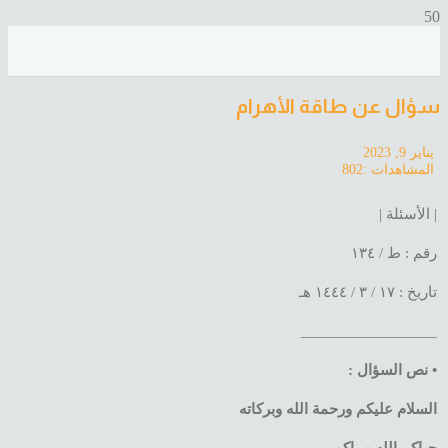
سؤال عن طاقة الأهرام
يناير 9, 2023
المشاهدات :
802
| الأسئلة |
رقم : ط / ١٣٤
تاريخ : ١٧ / ٣ / ١٤٤٤ هـ
_________________
• نص السؤال :
السلام عليكم ورحمة الله وبركاته
حياكم الله وبياكم