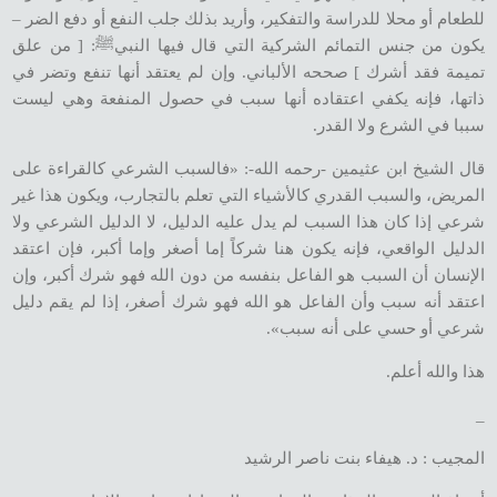
للطعام أو محلا للدراسة والتفكير، وأريد بذلك جلب النفع أو دفع الضر –
يكون من جنس التمائم الشركية التي قال فيها النبيﷺ: [ من علق
تميمة فقد أشرك ] صححه الألباني. وإن لم يعتقد أنها تنفع وتضر في
ذاتها، فإنه يكفي اعتقاده أنها سبب في حصول المنفعة وهي ليست
سببا في الشرع ولا القدر.
قال الشيخ ابن عثيمين -رحمه الله-: «فالسبب الشرعي كالقراءة على
المريض، والسبب القدري كالأشياء التي تعلم بالتجارب، ويكون هذا غير
شرعي إذا كان هذا السبب لم يدل عليه الدليل، لا الدليل الشرعي ولا
الدليل الواقعي، فإنه يكون هنا شركاً إما أصغر وإما أكبر، فإن اعتقد
الإنسان أن السبب هو الفاعل بنفسه من دون الله فهو شرك أكبر، وإن
اعتقد أنه سبب وأن الفاعل هو الله فهو شرك أصغر، إذا لم يقم دليل
شرعي أو حسي على أنه سبب».
هذا والله أعلم.
_
المجيب : د. هيفاء بنت ناصر الرشيد