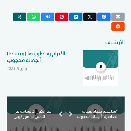
الأرشيف
الأبراج وخطورتها (مبسط)
أ.جمانة محجوب
يناير 9, 2023
“سلسلة قضايا عقدية
حتى نكون كالشامة في
معاصرة” أ.جمانة محجوب
الناس | د. فوز كردي