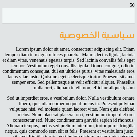
سياسية الخصوصية
Lorem ipsum dolor sit amet, consectetur adipiscing elit. Etiam
tempor diam in magna ultrices pharetra. Mauris lectus ligula, lacinia
et diam vitae, venenatis egestas turpis. Sed lacinia convallis felis eget
tempor. Vestibulum eget convallis ligula. Donec congue, odio in
condimentum consequat, dui est ultricies purus, vitae malesuada eros
lacus vitae justo. Quisque eget scelerisque tortor. Praesent sit amet
semper eros. Sed pellentesque at velit efficitur aliquet. Phasellus
nulla orci, aliquam in elit non, efficitur aliquet ipsum.
Sed ut imperdiet eros, a vestibulum dolor. Nulla vestibulum ornare
libero, quis ullamcorper neque rhoncus in. Praesent pulvinar
vulputate nisi, vel molestie quam laoreet vitae. Nam quis eleifend
metus. Nunc placerat placerat orci, vestibulum imperdiet orci
consectetur sed. Nunc condimentum gravida sapien id rhoncus.
Aliquam tempus, metus sed pretium interdum, tortor purus fringilla
neque, quis commodo sem elit et felis. Praesent et vestibulum justo,
sit amet fringilla turpis. Vestibulum dictum, metus quis euismod