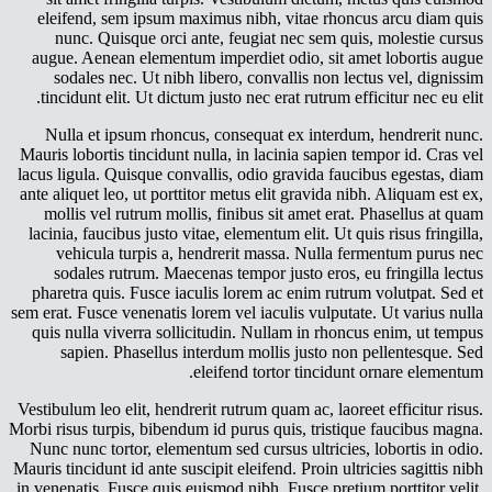
eleifend, sem ipsum maximus nibh, vitae rhoncus arcu diam quis
nunc. Quisque orci ante, feugiat nec sem quis, molestie cursus
augue. Aenean elementum imperdiet odio, sit amet lobortis augue
sodales nec. Ut nibh libero, convallis non lectus vel, dignissim
tincidunt elit. Ut dictum justo nec erat rutrum efficitur nec eu elit.
Nulla et ipsum rhoncus, consequat ex interdum, hendrerit nunc.
Mauris lobortis tincidunt nulla, in lacinia sapien tempor id. Cras vel
lacus ligula. Quisque convallis, odio gravida faucibus egestas, diam
ante aliquet leo, ut porttitor metus elit gravida nibh. Aliquam est ex,
mollis vel rutrum mollis, finibus sit amet erat. Phasellus at quam
lacinia, faucibus justo vitae, elementum elit. Ut quis risus fringilla,
vehicula turpis a, hendrerit massa. Nulla fermentum purus nec
sodales rutrum. Maecenas tempor justo eros, eu fringilla lectus
pharetra quis. Fusce iaculis lorem ac enim rutrum volutpat. Sed et
sem erat. Fusce venenatis lorem vel iaculis vulputate. Ut varius nulla
quis nulla viverra sollicitudin. Nullam in rhoncus enim, ut tempus
sapien. Phasellus interdum mollis justo non pellentesque. Sed
eleifend tortor tincidunt ornare elementum.
Vestibulum leo elit, hendrerit rutrum quam ac, laoreet efficitur risus.
Morbi risus turpis, bibendum id purus quis, tristique faucibus magna.
Nunc nunc tortor, elementum sed cursus ultricies, lobortis in odio.
Mauris tincidunt id ante suscipit eleifend. Proin ultricies sagittis nibh
in venenatis. Fusce quis euismod nibh. Fusce pretium porttitor velit,