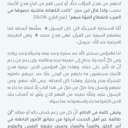
لديهم من هدى النبوَّات حظَّ، أو ليس لهم من اتباع هدي الأنبياء
نصيب،
ولذا قال ابن حجر
: “
كانت الكهانة فاشية خصوصًا في
العرب؛ لانقطاع النبوَّة فيهم
“
. [
فتح الباري
: 10/216].
أمَّا الاستخارة الشرعيَّة التي كان الرسول ﷺ يعلِّمها أصحابه كما
يعلمهم السورة من القرآن، فهي هدي محمد ﷺ وهي الطريقة
المرضية عند الله -عزوجل-.
لذا فالمؤمن يستخير الله عند سفره وعند بيعه وشرائه وعند زواجه
وفي كلِّ أمره ولا يحتاج إلى معرفة برجه وطالعه، وإن زعم من زعم
أنّ له تأثير على حياته
.
وهكذا فإنّ المؤمنين الذين عرفوا هدي
الأنبياء مستغنون بما جاءهم من الوحي عمَّا عند غيرهم، حاملوه
للبشريَّة بفخر واعتزاز، وهكذا كان الصحابة -رضي الله عنهم- ومن
تبعهم بإحسان وما ضلّ من ضلّ في هذا الباب إلاّ لخفاء ما جاء به
الرسول عليه، وقلّة نصيبه من الفهم الذي وفِّق له أصحاب نبيِّه
الذين اكتفوا بما جاء واستغنوا به عما سواه
.
وتبقى كلمة في الختام
:
أنّ كل من زعم بلسان حاله أو مقاله
“
أنّ
طائفة غير أهل الحديث أدركوا من حقائق الأمور الباطنة في
أمر الخلق والمبدأ والمعاد وتعرف حقيقة النفس والعلوم