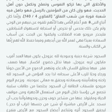
والأخلاق التي بها تزكو النفوس وتصلح وتكمل دون أهل
الحديث، فهو وإن كان من المؤمنين بالرسل فهو جاهل فيه
شعبة قوية من شعب النفاق
” [
الفتاوى
4 / 140]
،
وإنّما كان
أتباع النبي ﷺ هم أعلم النّاس بهذا لأنّهم تلقوه عن نبيهم من الوحي
ولم يكن ذلك بحدس أو تخرص أو استجابة لاستهواء الشياطين،
فليحذر مروجو هذه الضلالات وليكفوا عن البحث عن أسباب
السعادة بعيدًا فهي لعمر الله بين أيديهم وفيما حفظ الله لهم إنّها
في الكتاب والسنة
.
السجود شرعة دينية وعبودية لله عزوجل، يكون فيها العبد أقرب
مايكون لربه عزوجل
..
فيها تذلل
..
خضوع
..
انكسار
..
فيها ضعف
..
فقر
..
فيها ينطلق اللسان بالدعاء، وتنهمر الدموع من الأعين خوفًا
ورجاء وحبًا للرب الأعلى سبحانه؛ لذا يجد المؤمن في السجود لله
راحته وطمأنينته وسعادته ويحقق به معاني عبوديته
.
ويزعم اليوم
مروجو فلسفات الطاقة أن السجود يخلصنا من طاقات سلبية
تتجمع في رؤسنا خلال اليوم من استعمال الأجهزة ومن مواقف
الحياة ومايتولد عنها من مشاعر خوف وحزن ونحوها،وأننا يجب أن
نسجد على الأرض مباشرة أو شيئ من جنسها
(
تراب أو حجر
…)
ليحقق السجود أثره وتتناغم أعضاء السجود مع الأرض فتفرغ