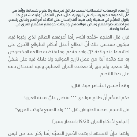
إنّ هذه الوصفات الشيطانية ليست طرائق تجريبية ولا علوم نفسانية وإنّما هي
على الحقيقة تنجيم وشرك في الربوبية
.
قال بعض العلماء
: “
وليت شعري ما
يقول المنجِّم في سفينة ركب فيها ألف إنسان على اختلاف أحوالهم وتبايُن رتبهم،
مع اختلاف طوالعهم وتبايُن مواليدهم، ودرجات نجومهم فعمَّهم الغرق في
ساعة واحدة.
فإن قال المنجم -قبَّحه الله-: إنّما أغرقهم الطالع الذي ركبوا فيه،
فيكون مقتضى ذلك أنّ الطالع أبطل أحكام الطوالع الأخرى على
اختلافها عند ولادة كلّ واحد منهم، وما يقتضيه طالعه المخصوص
به، فلا فائدة أبدًا من عمل تاريخ المواليد ولا دلالة فيه على شقيٍّ
ولا سعيد ولم يبقَ إلاَّ معاندة القرآن العظيم، وفيه استحلال دمه
على هذا التنجيم
.
وقد أحسن الشاعر حيث قال
:
حكم المنجِّم أنَّ طالع مولـدي
***
يقضـي عليَّ بميـتة الغرقِ
!
قل للمنجم
:
صحبة الطوفان هل
***
ولد الجميع بكوكب الغرق؟
“
[
الجامع لأحكام القرآن
: 19/28
باختصار يسير
].
ولهذا فإنَّ الاستهداء بهذه الأمور الخفيَّة إنّما يكثر عند من ليس