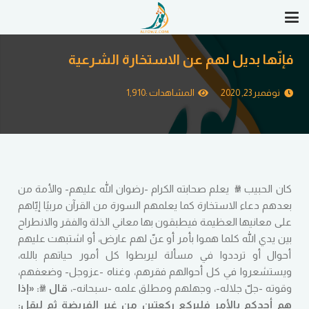
فإنّها بديل لهم عن الاستخارة الشرعية
نوفمبر 23, 2020
المشاهدات :
1,910
كان الحبيب
ﷺ
يعلم صحابته الكرام -رضوان الله عليهم- والأمة من
بعدهم دعاء الاستخارة كما يعلمهم السورة من القرآن مربيًا إيّاهم
على معانيها العظيمة فيطبقون بها معاني الذلة والفقر والانطراح
بين يدي الله كلما هموا بأمر أو عنّ لهم عارض، أو اشتبهت عليهم
أحوال أو ترددوا في مسألة ليربطوا كل أمور حياتهم بالله،
ويستشعروا في كل أحوالهم فقرهم، وغناه -عزوجل- وضعفهم،
وقوته -جلّ جلاله-، وجهلهم ومطلق علمه -سبحانه-،
قال ﷺ
: «
إذا
هم أحدكم بالأمر فليركع ركعتين من غير الفريضة ثم ليقل
: