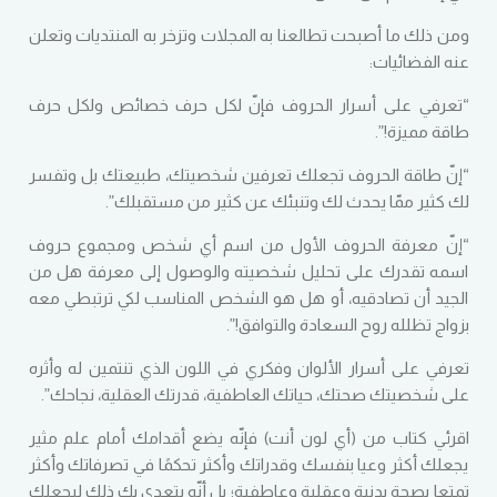
ومن ذلك ما أصبحت تطالعنا به المجلات وتزخر به المنتديات وتعلن
عنه الفضائيات:
“تعرفي على أسرار الحروف فإنّ لكل حرف خصائص ولكل حرف
طاقة مميزة
!”.
“
إنّ طاقة الحروف تجعلك تعرفين شخصيتك، طبيعتك بل وتفسر
لك كثير ممّا يحدث لك وتنبئك عن كثير من مستقبلك”
.
“
إنّ معرفة الحروف الأول من اسم أي شخص ومجموع حروف
اسمه تقدرك على تحليل شخصيته والوصول إلى معرفة هل من
الجيد أن تصادقيه، أو هل هو الشخص المناسب لكي ترتبطي معه
بزواج تظلله روح السعادة والتوافق
!”.
تعرفي على أسرار الألوان وفكري في اللون الذي تنتمين له وأثره
على شخصيتك صحتك، حياتك العاطفية، قدرتك العقلية، نجاحك”.
اقرئي كتاب من
(
أي لون أنت
)
فإنّه يضع أقدامك أمام علم مثير
يجعلك أكثر وعيا بنفسك وقدراتك وأكثر تحكمًا في تصرفاتك وأكثر
تمتعا بصحة بدنية وعقلية وعاطفية؛ بل أنّه يتعدى بك ذلك ليجعلك