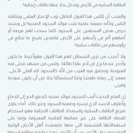
الطاقة السلبية في الأرض وتدخل بدلا عنها طاقات إيجابية
!
والعجب أن يُلبّس هذا القول الباطل ثوب الإعجاز العلمي ويتناقله
الناس وكأنه حقيقة علمية تثبت فوائد السجود الصحية
!
بل ويشتد
حرص بعض المسلمين على السجود كلما سنحت لهم فرصة أو
أصابهم ألم في رأسهم على الأرض قاصدين تفريغ ما تجمّع في
رؤوسهم من طاقات سلبية
!
ولا أعجب من تزين الشيطان لهم هذا القول فهوأغيظ ما يكون
وأدحر عندما يرى ابن آدم عابدًا طائعًا
..
وليس من مشهد تتجلى فيه
العبودية ويتحقق فيه القرب من الله كالسجود لله العلي الأعلى
..
فعمد إلى جعله طقسًا وثنيًا استشفائيًا بدلا من أن يكون عبودية
وقربى
.
إن العلم الحديث أثبت للسجود فوائد صحية كتدفق الدم إلى الدماغ
وأطراف الجسد الذي تيسره وضعية السجود وغير ذلك
.. أ
ما دعاوى
تفريغ الطاقات السلبية واستمداد الطاقات الايجابية فهو استخدام
للفظة الطاقة على غير معانيها العلمية المعروفة وإنما على
استعمالاتها الفلسفية التي منها مايعتقده أهل الأديان الوثنية
المتمحورة حول الأرض من أن للأرض روحا عظيمة وطاقة اسمها