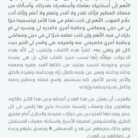
اللّهم إنّي أستخيرك بعلمك وأستقدرك بقدرتك، وأسألك من
فضلك العظيم فإنّك تقدر ولا أقدر وتعلم ولا أعلم وإنّك أنت
علاّم الغيوب
.
اللّهم إن كنت تعلم في هذا الأمر
(
وتسميه
)
خيرًا
لي في ديني ومعاشي وعاقبة أمري فاقدره لي ويسره لي ثم
بارك لي فيه، اللّهم وإن كنت تعلمه شرًا لي في ديني ومعاشي
وعاقبة أمري فاصرفني عنه واصرفه عني واقدر لي الخير حيث
كان ثم رضني به
».
لنقرأ هذه الكلمات ولنتقرب إلى الله بهذه
الدعوات، فوالله إنّها ليست مجرد كلمات تقال، بل هي عقيدة
تترجم، وعبودية تتجسد يعترف من خلالها العبد بفقره وضعفه
وذلته وحاجته ويعبر عن يقينه بكمال ربّه ووحدانيته وتفرده بالخلق
والأمر وتدبير الأمور، كما يستشعر واسع فضله وعظيم رحمته
وكامل قدرته وعلمه وإرادته
.
والغريب أن يغفل عن هذا الهدى أصحابه وعن هذا الكنـز مالكوه،
ويلهثون وراء وصفات إبليسية متجددة يخرج بها إبليس في كل
عصر ويقدمها للمترددين بين خيارات متنوعة والحيارى أمام مفترق
الطرق، وللمتشوفين لمعرفة الأسرار واستكناه مغيبات المستقبل
وهو بذلك يصرفهم عن هدي المصطفى ﷺ ويصدق عليهم وعده
في إضلالهم عن الهدى
.