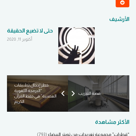
الأرشيف
حتى لا تضيع الحقيقة
أكتوبر 11, 2020
خطر إدخال تطبيقات
“البرمجة اللغوية
قصة التدريب
العصبية” في حفظ القرآن
الكريم
الأكثر مشاهدة
“قطرات” مجموعة تغريدات من تويتر البيضاء
(793)