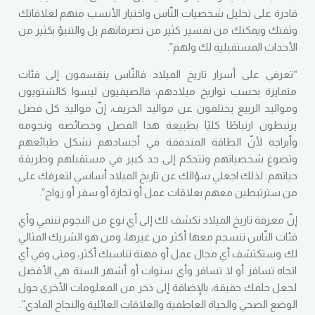
قادرة على تحليل شخصيات النّاس واختيار الأنسب منهم لعلاقاتك
وثقتك ويمكنك من تفسير كثير من تصرفاتهم بل والتنبؤ بكثير من
الأحداث المستقبلية لك ولهم”.
“تعرفي على أسرار تاريخ الميلاد فالنّاس ينقسمون إلى فئات
متمايزة بحسب تواريخ ميلادهم، فالصيفيون ليسوا كالشتويون
ومواليد الربيع يختلفون عن مواليد الخريف، إنّ مواليد كل فصل
يرتبطون ارتباطًا كليًا بطبيعة هذا الفصل وخصائصه ونجومه
وأبراجه لأنّ الطاقة المتدفقة في أجسادهم تشكل طبائعهم
وتصوغ شخصياتهم وتتحكم إلى حد كبير في مستقبلهم وطريقة
حياتهم
.
لذلك اجعلي سؤالك عن تاريخ الميلاد أساسي لتعرفك على
من سترتبطين معهم بعلاقات عمل أو تجارة أو سفر أو زواج”.
إنّ معرفة تاريخ الميلاد تكشف لك إلى أي نوع من النجوم تنتمي وأي
فئات النّاس تنسجم معها أكثر من غيرها، ومن هو الشريك المثالي
لك وستكتشف أي مجال عمل أو مهنة تناسبك أكثر، ومتى وفي أي
اتجاه تسافر أو لا تسافر وأي سنوات أو أشهر السنة هي الأفضل
لجعل حلمك حقيقة، بالإضافة إلى ذخر من المعلومات الأخرى حول
الوضع الصحي والحياة العاطفية والعلاقات العائلية والنجاح المادي”
.