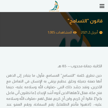
قانون “التسامح”
أبريل 2, 2021
المشاهدات :
1,085
الكاتبة: جمانة محجوب – ١٤٤٠ هـ
حين تطرق كلمة “التسامح” المسامع، فأول ما يتبادر إلى الذهن
أنها صفة جميلة وخلق عظيم يرتقي به الإنسان في التعامل مع
الآخرين، وتقد جسّد ذلك النبي -صلوات الله وسلامه عليه- حينما
فتح مكة، فقال لأهلها الذين آذوه أشد الإيذاء: [ما تظنون أني فاعل
بكم؟]، قالوا: أخ كريم، وابن أخ كريم، فقال لهم -صلوات الله وسلامه
عليه-: [اذهبوا فأنتم الطلقاء]، نِعْم السماحة، ونِعْم العفو عند