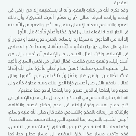
المقدرة.
وقد ذكره الله في كتابه بالعفو، وأنه لا يستطيعه إلا من ارتقى في
إيمانه وإرادته لقوله تعالى: {وأَنْ تَعْفُوا أَقْرَبُ لِلتَّقْوَى}، وأن ذلك
العفو والتسامح يفعله الإنسان يبتغي به الأجر والعفو من الله عنه
في الدار الآخرة لقوله تعالى: {فمَنْ عَفَا وَأَصْلَحَ فَأَجْرُهُ عَلَى اللَّهِ}.
إلا أنه من المأذون به شرعًا رد الإساءة بالمثل، دون تعدِ أو تجاوز أو
ظلم، قال تعالى: {وَجَزَاءُ سَيِّئَةٍ سَيِّئَةٌ مِثْلُهَا}، ومنه أحكام القصاص
في الإسلام، ولكنّ المثل الأسمى في الإسلام أن تُحسن إلى من
أساء إليك، وتعفو عمن ظلمك، فقال تعالى في نفس السياق تأكيد
على أفضلية العفو مطلقًا: {فَمَنْ عَفَا وَأَصْلَحَ فَأَجْرُهُ عَلَى اللَّهِ إِنَّهُ لَا
يُحِبُّ الظَّالِمِينَ… وَلَمَنْ صَبَرَ وَغَفَرَ إِنَّ ذَلِكَ لَمِنْ عَزْمِ الْأُمُورِ{، وقال
تعالى: {ادفع بالتي هي أحسن فإذا الذي بينك وبينه عداوة كأنه ولي
حميم وما يلقاها إلا الذين صبروا وما يلقاها إلا ذو حظ عظيم}.
هذا هو خلق التسامح في الإسلام الذي يدل على قدرة الإنسان في
كبح جماح نفسه وقوة إرادته في عدم إمضاء غضبه وانتقامه،
وارتقائه في إيمانه بالعفو والتسامح، فقد قال صلى الله عليه وسلم:
[ليس الشديد بالصرعة إنما الشديد الذي يملك نفسه عند الغضب].
وكما فعلت الباطنية مع كثير من الأخلاق الإسلامية في التلبيس،
فقد حرّفت مسار هذا الخلق العظيم إلى مسار خطير جدا، كما