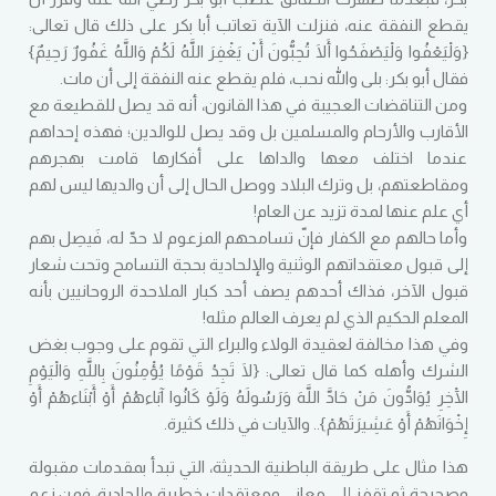
يقطع النفقة عنه، فنزلت الآية تعاتب أبا بكر على ذلك قال تعالى:
{وَلْيَعْفُوا وَلْيَصْفَحُوا أَلَا تُحِبُّونَ أَنْ يَغْفِرَ اللَّهُ لَكُمْ وَاللَّهُ غَفُورٌ رَحِيمٌ}
فقال أبو بكر: بلى والله نحب، فلم يقطع عنه النفقة إلى أن مات.
ومن التناقضات العجيبة في هذا القانون، أنه قد يصل للقطيعة مع
الأقارب والأرحام والمسلمين بل وقد يصل للوالدين؛ فهذه إحداهم
عندما اختلف معها والداها على أفكارها قامت بهجرهم
ومقاطعتهم، بل وترك البلاد ووصل الحال إلى أن والديها ليس لهم
أي علم عنها لمدة تزيد عن العام!
وأما حالهم مع الكفار فإنّ تسامحهم المزعوم لا حدّ له، فَيصِل بهم
إلى قبول معتقداتهم الوثنية والإلحادية بحجة التسامح وتحت شعار
قبول الآخر، فذاك أحدهم يصف أحد كبار الملاحدة الروحانيين بأنه
المعلم الحكيم الذي لم يعرف العالم مثله!
وفي هذا مخالفة لعقيدة الولاء والبراء التي تقوم على وجوب بغض
الشرك وأهله كما قال تعالى: {لَا تَجِدُ قَوْمًا يُؤْمِنُونَ بِاللَّهِ وَالْيَوْمِ
الْآخِرِ يُوَادُّونَ مَنْ حَادَّ اللَّهَ وَرَسُولَهُ وَلَوْ كَانُوا آبَاءهُمْ أَوْ أَبْنَاءهُمْ أَوْ
إِخْوَانَهُمْ أَوْ عَشِيرَتَهُمْ}.. والآيات في ذلك كثيرة.
هذا مثال على طريقة الباطنية الحديثة، التي تبدأ بمقدمات مقبولة
وصحيحة ثم تقفز إلى معاني ومعتقدات خطيرة وإلحادية، فمن زعم