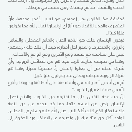
المال والثراء.. سامح نفسك والآخرين وإن سرقوك.. وإذا أردتَ جذب
الصحة والشفاء.. سامح جسدك ومن تسبب في مرضك..
فحقيقة هذا القانون -في زعمهم- هو تغيير الأقدار وجذبها، وأنّ
المتصرف والمدبر للأقدار هو (أنا) أي الإنسان! تعالى الله عما يقولون
علوًا كبيرًا..
فيكون الإنسان بذلك هو النافع الضار، والمانع المعطي، والشافي
والرزاق، والمتصرف والمدبر لكل أقداره؛ حيث أن ذلك كله -بزعمهم-
مبني على تسامحه مع نفسه ومع الآخرين ومع الواقع والأحداث.
وهذا في حقيقته منازعة للرب فيما هو من خصائص الربوبية، وأيُّ
شرك أعظم من أن جعلوا الإنسان ربًّا متصرفًا مدبرًا، وهذا هو
شرك الربوبية، سبحانه وتعالى عما يقولون علوًا كبيرًا.
ثم من أنا حتى أغفر لنفسي وأسامحها على أخطائها وذنوبها، وأنازع
الله في صفة الغفران للذنوب؟
إنّ مسامحة النفس على ما تقترفه من الذنوب والآثام تجعل
الإنسان راضٍ عن نفسه دائما، مما قد يبعده عن عن التوبة
والاستغفار الذي كانت تُعَدّ للنبي صلى الله عليه وسلم في المجلس
الواحد أكثر من مئة مرة، بل وتصرفه عن الاعتذار ورد الحقوق إلى
الناس.