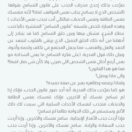
صرّحت بذلك إحدى مدربات الجذب على قانون التسامح، بقولها:
(الشخص الذي لا يسامح يجلب نفس المواقف، لماذا؟ لأنه متمسك
بنفس الطاقة ونفس الذبذبات فبالتالي أنت تجذب نفس الأحداث..)
وهذه العبارة تلخص فلسفة “قانون التسامح” المنتشرة حاليا تحت
غطاء الشرع، فشتان بينها وبين خلق التسامح كما قد يتبادر إلى
أذهاننا من أنه ذلك الخلق الجميل، الذي يرتقي بالقلوب لتبتعد عن
الحقد والغل والغضب، مما يجعل المجتمع في تكاتف ولحمة وأخوة،
وبيان ذلك قول المدربة: (على فكرة التسامح ما يعني السذاجة مو
يعني أرجع أحاكي نفس الشخص اللي ضرني، ولا كأن شي صار، انتبه)!!
فما هو هذا القانون؟
والى ماذا يوصل؟
ولماذا نرفضه وظاهره يعبر عن صفة حميدة؟
هو كما صرّحت بذلك المدربة: أنه أحد صور قانون الجذب، فإنك إذا
لم تسامح نفسك أو الآخرين، فإنك تتمسك بنفس الطاقة
والذبذبات فتجذب لنفسك الأحداث السلبية التي سببت لك ذلك
الألم، وستستمر في تلك الدوامة طالما لم تسامح!
فإذا أردتَ جذب الأقدار الإيجابية.. سامح نفسك والآخرين.. وإذا أردتَ
جذب السعادة والراحة.. سامح نفسك والآخرين.. وإذا أردتَ جذب