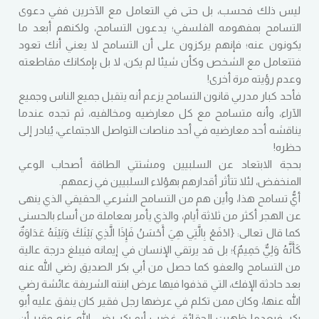
ليس ذلك فحسب، بل حتى في التعامل مع الآخرين ففي دعوى
التسامح بمفهومه الفلسفي؛ يدعون التسامح، ولكنهم أبعد ما
يكونون عنه؛ فإنهم يركزون على أن التسامح لا يعني أنك تعود
فتتعامل مع الشخص وكأن شيئا لم يكن، لا بل بإمكانك مقاطعته
وعدم رؤيته مرة أخرى!
فأحد كبار مدربي قانون التسامح يزعم أنه يتقبل جميع الناس وجميع
الآراء، وأنه متسامح مع كل معارضيه ومخالفيه، ثم تجده عندما
يناقشه أحد معارضيه في أحد مناصات التواصل الاجتماعي، يُبادر إلى
حظره!
بحجة الابتعاد عن السلبيين ومشتتي الطاقة أصحاب الوعي
المنخفض، لئلا تتأثر أقدارهم بهؤلاء السلبيين في زعمهم.
أيُّ تسامح هذا، وأين هم من التسامح الشرعي الحقيقي الذي ينهى
عن الهجر أكثر من ثلاثة أيام، والذي يأمر بمعاملة من أساء بالحسنى
كما قال تعالى: {ادْفَعْ بِالَّتِي هِيَ أَحْسَنُ فَإِذَا الَّذِي بَيْنَكَ وَبَيْنَهُ عَدَاوَةٌ
كَأَنَّهُ وَلِيٌّ حَمِيمٌ}؛ بل قد يرتقي الإنسان في إيمانه فيبلغ درجة عالية
من التسامح والعفو كما حصل من أبي بكر الصديق رضي الله عنه
بعد حادثة الإفك، التي قذفوا فيها عرض ابنته الشريفة عائشة رضي
الله عنها، وكان ممن تكلم في عرضها رجل فقير كان ينفق عليه أبو
بكر، فبعدما ظهرت الحقائق غضب أبو بكر رضي الله عنه وقرر أن