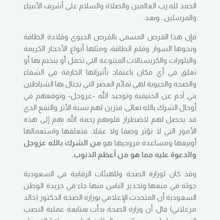
الحمد لله رب العالمين والصلاة والسلام على أشرف الأنبياء
والمرسلين.. وبعد:
فإن هذا القرص المسمى بالقرص الحيوي وقلادة الطاقة
ونحوها السوار وقلم الطاقة، ومثلها أنواع الأحجار الكريمة
والبلورات والكريستالات المتنوعة التي تحمل أو يتختم بها أو
تعلق في أي مكان باعتقاد تأثيراتها الخارقة في الشفاء
والصحة والحيوية لهي تمائم العصر التي تجتال بها الشياطين
بني آدم عن الحنيفية وتوحيد الله -عزوجل- وتوقعهم في
أوحال الشرك بالله تعالى، فتزين لهم نسبة الأثر والنفع الذي
قد يحصل لهم لاضطرار قلوبهم رحمة الله بهم إلى هذه
الأمور التي لا تؤثر وصفا ولا عقلا. فتعلقها واستعمالها
أوبيعها ومساعدة مروجيها هو
من الشرك بالله عزوجل
والدعوة عليه مما هو من أعظم الذنوب.
وقد كان لوزارة الصحة وللهيئات الرقابية في السعودية
جولة في منعها وتحذير الناس منها جاء في جريدة الوطن
السعودية أن المتحدث الإعلامي بوزارة الصحة الدكتور (خالد
مرغلاني) قال: أن وزارة الصحة بدأت بمتابعة عملية النصب