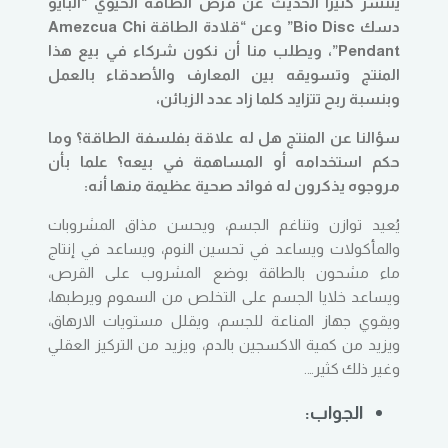
ينتشر كثيرًا الحديث عن قرص الطاقة الحيوي “البايو
دسك Bio Disc” وعن “
قلادة الطاقة Amezcua Chi
Pendant”، ويطلب منا أن نكون شركاء في بيع هذا
المنتج وتسويقه بين المعارف والأصدقاء بالعمل
وبنسبة ربح تتزايد كلما زاد عدد الزبائن،
سؤالنا عن المنتج هل له علاقة بفلسفة الطاقة؟ وما
حكم استخدامه أو المساهمة في بيعه؟ علما بأن
مروجوه يذكرون له فوائد صحية عظيمة منها أنه:
يُعيد توازن وتناغم الجسم، ويحسن مذاق المشروبات
والمأكولات ويساعد في تحسين النوم، ويساعد في إنتاج
ماء مشحون بالطاقة بوضع المشروب على القرص،
ويساعد خلايا الجسم على التخلص من السموم ويرطبها،
ويقوي جهاز المناعة للجسم، ويقلل مستويات الارهاق،
ويزيد من كمية الاكسجين بالدم، ويزيد من التركيز العقلي
وغير ذلك كثير….
الجواب: