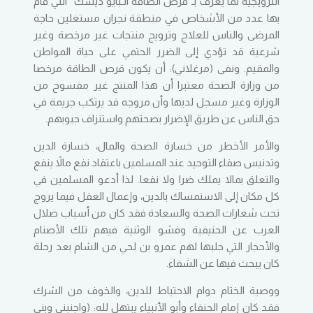
الترويجية لما يعرف بـ”قرص الطاقة الـبايو ديسك” التي قام
بها عدد من الأشخاص في منطقة نجران مستغلين حاجة
المرضى والناس للعلاج وترويج منتجات غير مرخصة وغير
شرعية قد تؤدي إلى الضرر الحتمي على حياة المواطن
والمقيم. ونفى (مرغلاني): أن يكون قرص الطاقة مرخصا
من وزارة الصحة معتبرا أن هذا المنتج غير مفسوح من
الوزارة وغير مسجل لديها وأن مروجه قد يرتكب جريمة في
حق الناس عن طريق الإضرار بصحتهم واستنزاف جيوبهم.
والأمر الأخطر من خسارة الصحة والمال، خسارة الدين
وتدنيس صفاء التوحيد عند المسلمين باعتقاد نفع مالاً ينفع
والتعلق بمالا يملك ضرا ولا نفعا. لذا أدعو المسلمين في
كل مكان إلى الاستمساك بالدين، وإعمال العقل فيما يروج
تحت شعارات الصحة والسعادة فقد كان من أسباب ضلال
العرب عن الحنيفية وفشو الوثنية فيهم تلك الأصنام
والأحجار التي جلبها لهم عمرو بن لحي من الشام بعد رحلة
كان يبحث فيها عن الشفاء.
ووصية الختام دوام الاحتياط للدين، والخوف من الشرك
فقد كان إمام الحنفاء وأبو الأنبياء يبتهل لله: (واجنبني وبني