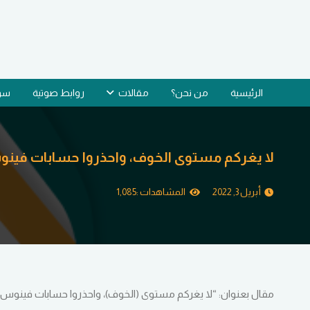
الرئيسية
من نحن؟
مقالات
روابط صوتية
سؤا
لا يغركم مستوى الخوف، واحذروا حسابات فين
أبريل 3, 2022
المشاهدات :
1,085
مقال بعنوان: “لا يغركم مستوى (الخوف)، واحذروا حسابات فينوس” | 