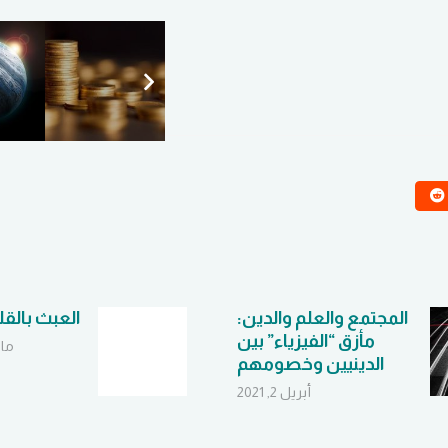
المجتمع والعلم والدين:
العبث بالق
مأزق “الفيزياء” بين
مارس 
الدينيين وخصومهم
أبريل 2, 2021