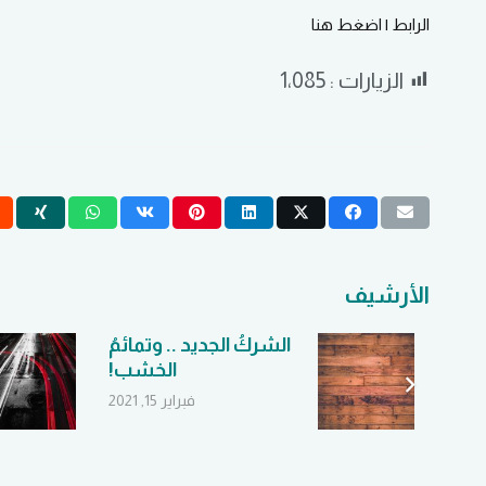
الرابط | اضغط هنا
الزيارات :
1٬085
الأرشيف
حدي
الشركُ الجديد .. وتمائمُ
رلي”
الخشب!
فبراير 15, 2021