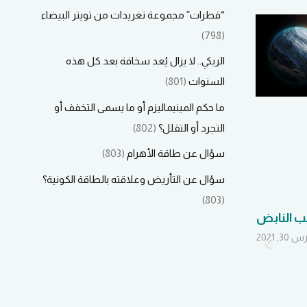
“قطرات” مجموعة تغريدات من تويتر البيضاء
(798)
الريكي.. لا يزال يُعد سخافة بعد كل هذه
السنوات
(801)
ما حكم المينيماليزم أو ما يسمى التخفف أو
التجرد أو التقلل؟
(802)
سؤال عن طاقة الأهرام
(803)
سؤال عن التأريض وعلاقته بالطاقة الكونية؟
(803)
لب النابض
هذه هي البرمجة
اللغوية العصبية يا
30, 2021
طلاب الحقيقة
أكتوبر 11, 2020