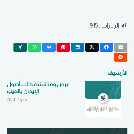
الزيارات :
915
الأرشيف
عرض ومناقشة كتاب أصول
الإيمان بالغيب
”
مايو 7, 2021