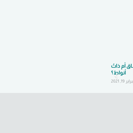
ق أم ذاتُ
NLP ونظرية قارون!
أنواط؟
أكتوبر 6, 2020
اير 19, 2021