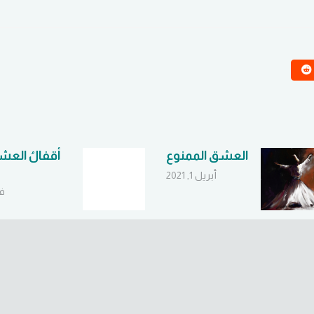
العشق الممنوع
أقفالُ العشا
أبريل 1, 2021
فبر