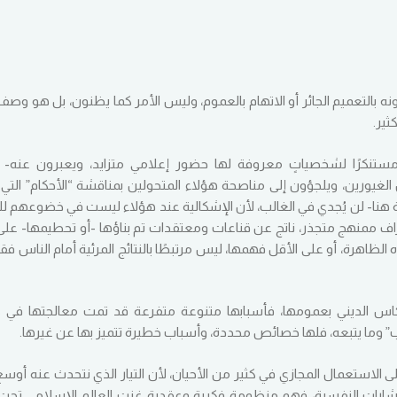
 بالتعميم الجائر أو الاتهام بالعموم، وليس الأمر كما يظنون، بل هو وصف 
ثير.
ستنكرًا لشخصياتٍ معروفة لها حضور إعلامي متزايد، ويعبرون عنه- أحي
لغيورين، ويلجؤون إلى مناصحة هؤلاء المتحولين بمناقشة “الأحكام” التي تن
ية هنا- لن يُجدي في الغالب، لأن الإشكالية عند هؤلاء ليست في خضوعهم لل
راف ممنهج متجذر، ناتج عن قناعات ومعتقدات تم بناؤها -أو تحطيمها- عل
ظاهرة، أو على الأقل فهمها، ليس مرتبطًا بالنتائج المرئية أمام الناس فق
اس الديني بعمومها، فأسبابها متنوعة متفرعة قد تمت معالجتها في ك
” وما يتبعه، فلها خصائص محددة، وأسباب خطيرة تتميز بها عن غيرها.
لاستعمال المجازي في كثير من الأحيان، لأن التيار الذي نتحدث عنه أوسع 
لاستشارات النفسية، فهو منظومة فكرية وعقدية غزت العالم الإسلامي تحت