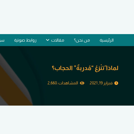
الرئيسية
من نحن؟
مقالات
روابط صوتية
سؤا
لماذا َتنْزعُ “مُدربةٌ” الحجاب؟
فبراير 19, 2021
المشاهدات :
2,660