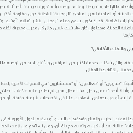
افها الإلحادية تدريجيًا. وما قد يوصف بأنه “دورة تدريبية” -أحيانًا- لا يخ
نية أو العلمية ليمرر المبادئ “الروحانية” الباطنية دون مقاومة تُذكر. 
ترازات نظامية، قد لا يكون سوى معلم “روحاني” ينشر تعاليم “أوشو” و”
لباطنية الحديثة. وهذا وإن كان -بلا شك -ليس حال كل مدرب ومدربة، لكنه حا
ارها.
ني والتفلت الأخلاقي؟
فة، والتي شكلت صدمة لكثير من المراقبين والأتباع، لا بد من توصيفها ل
فعتني لكتابة هذا المقال.
حيانًا- “مدربون” أو “معالجون” أو “مستشارون” في السنوات الأخيرة يلحظ تغ
وأنا لا أتحدث عمن دخل هذا المجال ممن لم تظهر عليه علامات الصلاح اب
عاة إليه، أو من يحملون شهادات عليا في تخصصات شرعية دقيقة، أو من 
نغمات الطرب والغناء وقهقهات النساء، أو سفره للدول الأوروبية في
مات” غنائية بعد أن كان صوته يصدح بالقرآن، ومن نسائهم من نزعت الحج
صبحت تظهر في وسائل الإعلام حاسرة الرأس بكل جرأة، بل تنكر بعضهن مش