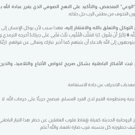
دون التخوف من بطش الرب جل جلاله.
فهذا سبب لأن يوكل الإنسان إلى
ثِرُ أَنْ يَقُولَ: [يَا مُقَلِّبَ الْقُلُوبِ ثَبِّتْ قَلْبِي عَلَى دِينِكَ] أخرجه الترمذي 
ن إلى الله بالدعاء أن يثبتهم كما أخبر تبارك وتعالى عن قولهم: (رَبَّنَا لَا 
 تبث الأفكار الباطنية بشكل صريح لخواص الأتباع والتلاميذ، والذين
غذيات الانحراف عن جادة الاستقامة.
ية ومنظومة القيم لدى الفرد المسلم، فيصبح جريئًا على حرمات الله، لا ي
 الروحانية الحديثة كفيلة بإيقاظ قلوب الغافلين عن خطر هذا التيار الباطني،
شف خطورته كل بحسبه، فرب ضارة نافعة، والله أعلم.