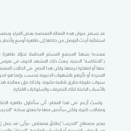
قد يستفز عنوان هذه المقالة المقتضبة بعض القراء، ويصفونه
استثنائية أردتُ التوصل من خلالها إلى ظاهرة أوسع وأخطر بك
فعندما يشهدُ المجتمع المسلم المحافظ تحوّلا ظاهريًا م
بـ”الانتكاسة” الدينية، يبعثُ ذلك المشهد الخوف في نفوس ا
عنها أو انتهكوا حرمتها، ولكن هذا النصح -في الحالات المعن
المجردة أو تأثرهم بالشهوات الدنيوية فحسب، وإنما هو انح
سنوات طويلة بطرق باطنية ملتوية. ولذلك فإن معالجة هذه ال
بالأسباب الباعثة لتلك التصرفات والسلوكيات المُنكرة.
ولستُ أزعم -في هذا المقام- أني سأتناول ظاهرة الانتك
ومقالات كثيرة، ولكني سأخص منها ما يتعلق بساحة “التدريب
يعتبر مصطلح “التدريب” إطلاقٌ فضفاض –برأيي -قد يصل إلى ا
من الدورات التدريبية أو الجلسات العلاجية “البديلة” وا