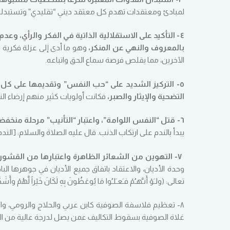
لمبادئ ومعتقدات تهدم كل معتقد ديني “تقليدي” وتستبدله ب
٤- التأكيد على الاستقلالية الذاتية في الفكر والرأي، وعدم 
بالمعروف والنهي عن المنكر،
وهو ما أدى إلى عزلة فكرية
الآخرين، مما يقلص فرصة سماع الحق واتباعه.
٥- التركيز الشديد على “حب النفس” وتقديمها على ك
التضحية والإيثار والصبر،
فكانت أولويات كثير منهم إرضاء ا
٦- قتل “النفس اللوامة”، واعتبار “التأنيب” مرحلة منخفضة من “الوعي” يجب أن يتجاوزه السالك الروحاني،
يبدأ بالندم على ارتكاب الذنب. قال عليه الصلاة والسلام: [الند
٧- التهوين من الشعائر الظاهرة واعتبارها من القشور، ووصف من يحرص عليها بالنفاق والمراءاة أحيانًا،
وحدة الأديان، والاعتقاد باتفاق جميع الأديان في جوهرها الب
تعالى: (ولـَوْ أَنـَّهـُمْ فـَعـَلـُوا مَا يُوعَظُونَ بِهِ لَكَانَ خَيْراً لَّهُمْ وأَشَدَّ ت
٨- تعظيم فلاسفة الصوفية كابن عربي والحلاج والرومي، وال
غلاة الصوفية بسقوط التكاليف عمن يصل لدرجة عالية من الولاي