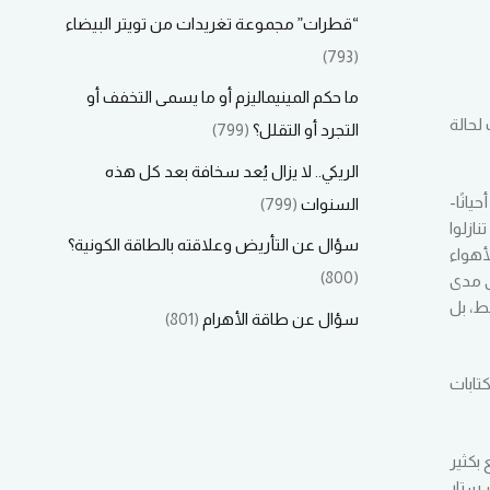
“قطرات” مجموعة تغريدات من تويتر البيضاء
(793)
ما حكم المينيماليزم أو ما يسمى التخفف أو
لحالة
التجرد أو التقلل؟
(799)
الريكي.. لا يزال يُعد سخافة بعد كل هذه
انًا-
السنوات
(799)
ازلوا
سؤال عن التأريض وعلاقته بالطاقة الكونية؟
أهواء
(800)
ى مدى
ط، بل
سؤال عن طاقة الأهرام
(801)
تابات
بكثير
 ستار