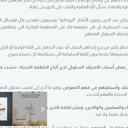
الصلاة. نسأل الله العافية والثبات على الحق حتى نلقاه.
 عند الذين يتبنون الأفكار “الروحانية” ويسعون جاهدين بكل الوسائل ال
يست مُستغربة، بل هي متوقعة بناء على المنظومة الفكرية التي ينطلقون 
لانحراف السلوكي الممنهج.
خطر بكثير من نزع إحداهن الحجاب أو عزف أحدهم على الآلة الوترية أو الناي، 
ستشعرونها عندما يرون آثارها السلوكية التي يستنكرها كل مسلم سوي.
 بعض أسباب الانحراف السلوكي لدى أتباع الباطنية الحديثة -حسب ما 
وهو ما أدى إلى تغييب مدلول النص
 الجديدة والفهم الحديث.
ماء والمعلمين والوالدين، ونشر ثقافة التحرر من “التبعية” و”البرمجة”، 
بلا ضابط ولا قيد.
فضلًا عن تعظيم شأن رموز الباطنية الحديثة ممن ي