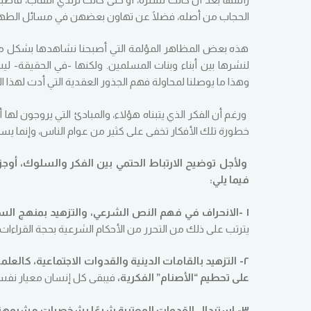
الحجاب من أصله، فضلًا عن تهاون بعضهن في مسائل الطهارة و
هذه بعض المظاهر المؤلمة التي أصبحنا نشاهدها بشكل متكرر
لنشرها بين أبناء وبنات المسلمين. ولكنها -في الحقيقة- ل
وهذا ما يوصلنا لمحاولة فهم الجذور العقدية التي أدت لهذا ا
ورغم أن الفكر الذي يتبناه هؤلاء، والمبادئ التي يروجون لها أ
خطورة تلك الأفكار تخفى على كثير من عوام الناس، وإنما ي
ولأجل توضيح الارتباط الحتمي بين الفكر والسلوك، أوجز
فيما يلي:
١ -الانحراف في فهم النص الشرعي، والتزهيد بمنهج السلف وأسبقيتهم في فهم النصوص.
يترتب على ذلك من التحرر من الأحكام الشرعية بحجة القراءات
٢- التزهيد بالقامات الدينية والقدوات الاجتماعية، كالعل
على تحطيم “الأصنام” الفكرية،
فيبقى كل إنسان معيار نفسه 
٣- استبدال القدوات المعتبرة شرعًا بشخصيات مشبوهة دخيلة على المجتمع،