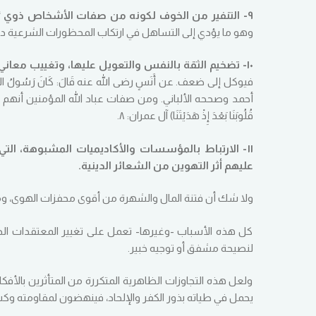
٩- التنفير من الخوف لكونه من صفات الأشخاص ذوي “الوعي” المنخفض، والتأكيد على النهج الصوفي الذي يقرر عبادة الله بالحب،
وهو ما يؤدي إلى التساهل في ارتكاب المحظورات الشرعية 
١٠- تضخيم الثقة بالنفس والتعويل عليها، وتغييب معاني التوكل والتعلق بالله والافتقار إليه،
فيوكل إلى ضعف. عن أَنَسٍ رضى الله عنه قَالَ: كَانَ رَسُولُ اللَّه ﷺ يُكْ
أحمد وصححه الألباني. ومن صفات عباد الله المؤمنين أنهم يتوجهو
قُلُوبَنَا بَعْدَ إِذْ هَدَيْتَنَا) آل عمران: ٨.
١١- الارتباط بالمؤسسات والأكاديميات المشبوهة، التي
عليهم أثر التهوين من الشعائر الدينية.
ولا شك أن فتنة المال والشهرة من أقوى محفزات الهوى، وم
كل هذه الأسباب -وغيرها- تعمل على تغيير المعتقدات الدين
لنصيحة مشفق أو توجيه خبير.
ولعل هذه التجاوزات الظاهرية المتكررة من المتأثرين بالأفكار
يحمل في طياته بذور الكفر والإلحاد، فينهضون لمقاومته وك