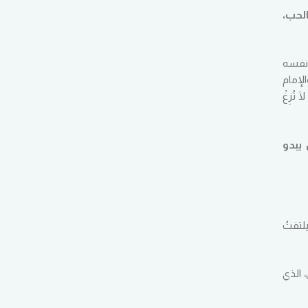
 نفسه
والإمام
تُزِغْ
 يبدو
لتفتُ
 الذي