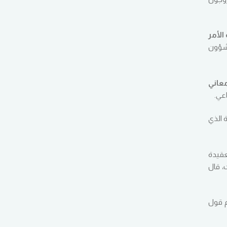
الأمر
 شؤون
عاني
عي.
 الذي
عقيدة
، قال
م قول