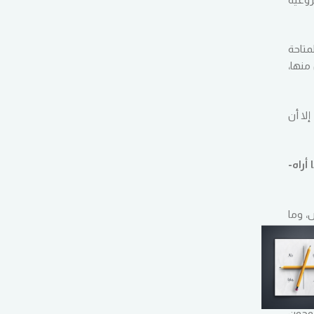
متاحة
منها،
إلا أن
أراه-
، وما
والحث
روجون