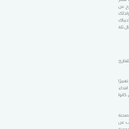
رح عن
ولذلك
ديباك
ل ثلة
لقارئ
ييرًا
تداء،
كانوا
 صحبة
اب عن
روعية