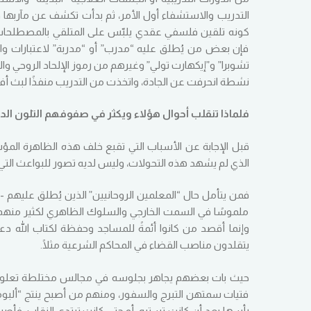
التدريب والاستشفاء أول الأمر، ثم بدأت تكشف عن مآربها وأهد
كونه تلقين فلسفي عقدي يلبّس على المتلقي بالمصطلحات الدي
فإن بعض من يُطلق عليه “مدرب” أو “مدربة” لاعتبارات واح
تشوبرا” و”إيكهارت تولي” وغيرهم من رموز الإلحاد الروحي وا
نشطة انحرفت عن الجادة، واتخذت من التدريب منفذًا لبث أفك
فلماذا تنقلب أحوال هؤلاء ويكثر في صفوفهم التلون الدي
قبل الإجابة عن الأسباب التي تقبع خلف هذه الظاهرة المؤس
الذي لم يشهد هذه التحولات، وليس لديه تصور للبواعث التي د
فمن يتأمل حال “المعلمين الروحانيين” الذين يُطلق عليهم -أ
ملموسًا في السمت الخارجي والسلوك الظاهري لكثير منهم، 
وإنما أقصد من كانوا أئمةً للمساجد وحفظة لكتاب الله د
يتقلدون مناصب القضاء في المحاكم الشرعية مثلًا.
حيث بات بعضهم يجاهر بجلوسه في مجالس مختلطة تعلوها 
فتيات سمتهن التبرج والسفور، ومنهم من أصبح ينتج “ألبو
رأسها بعد أن كانت تستره، أو حتى كانت ترتدي النقاب، فأ