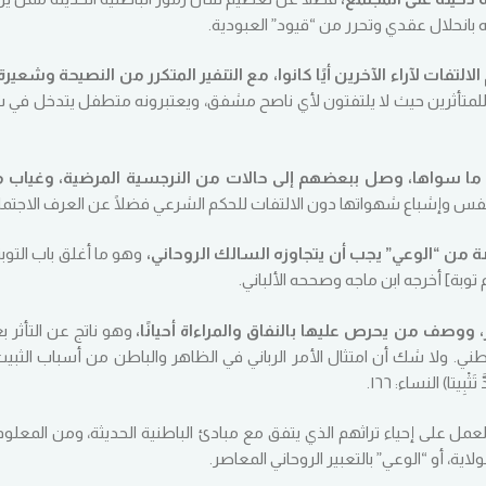
انحلال عقدي وتحرر من “قيود” العبودية.
الالتفات لآراء الآخرين أيًا كانوا، مع التنفير المتكرر من النصيحة وشعيرة 
 للمتأثرين حيث لا يلتفتون لأي ناصح مشفق، ويعتبرونه متطفل يتدخل في
ل ما سواها، وصل ببعضهم إلى حالات من النرجسية المرضية، وغياب م
لنفس وإشباع شهواتها دون الالتفات للحكم الشرعي فضلًا عن العرف الاجتما
وهو ما أغلق باب التوبة
م توبة] أخرجه ابن ماجه وصححه الألباني.
وهو ناتج عن التأثر ب
اطني. ولا شك أن امتثال الأمر الرباني في الظاهر والباطن من أسباب الثبيت
َثْبِيتا) النساء: ١٦٦.
عمل على إحياء تراثهم الذي يتفق مع مبادئ الباطنية الحديثة، ومن المعلو
ة، أو “الوعي” بالتعبير الروحاني المعاصر.