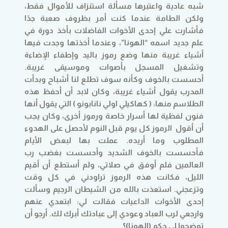
شبه عادية واعتبرها مسألة استنزاف للأموال فقط،
ولكن الطامة عندما كنت أمر بظروف صعبة جدًا
فأشارت علي إحدى الأخوات الفاضلات بأخذ دورة في
علم جديد اسمه “الهونا”، وعندما أخذتها وجدت فيها
أشياء غريبة منها وضع رموز باليد وإطفاء الإضاءة
وتشغيل المسجل بأصوات وموسيقى غريبة.
أحسست بالخوف وكأنه سوف تطلع لنا أشباح وبدأت
المدرب يقول أشياء غريبة، وكان لابد أن أحفظ هذه
الطلاسم منها: ( كهاكيلي اولي نانابونو ) التي يقول أنها
فنون لفظية لها أسرار خاصة ورموز أخرى، وكان يجب
أن أقول الرموز كل يوم قبل النوم لأحصل على الهدوء
المطلوب وما أريده. عملت بها لبعض الأيام
فأحسست بالخوف الشديد وأحسست بغضب رب
العالمين فلم أوفق في صلاتي، ولم أستطع أن أقيم
الليل، فكانت هذه الرموز تراودني في كل وقت
وتزعجني. استعذت بالله من الشيطان الرجيم وسألت
إحدى الأخوات الداعيات فقالت لي: ابتعدي عنهم
وارجعي لرب العباد وعودي إلى عبادتك أبرك لك. أرجو أن
توضحوا لي حكم (الهونا)؟