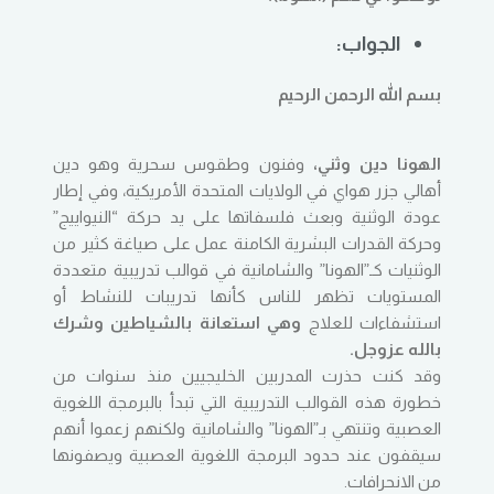
الجواب:
بسم الله الرحمن الرحيم
الهونا دين وثني،
وفنون وطقوس سحرية وهو دين
أهالي جزر هواي في الولايات المتحدة الأمريكية، وفي إطار
عودة الوثنية وبعث فلسفاتها على يد حركة “النيواييج”
وحركة القدرات البشرية الكامنة عمل على صياغة كثير من
الوثنيات كـ”الهونا” والشامانية في قوالب تدريبية متعددة
المستويات تظهر للناس كأنها تدريبات للنشاط أو
استشفاءات للعلاج
وهي استعانة بالشياطين وشرك
بالله عزوجل.
وقد كنت حذرت المدربين الخليجيين منذ سنوات من
خطورة هذه القوالب التدريبية التي تبدأ بالبرمجة اللغوية
العصبية وتنتهي بـ”الهونا” والشامانية ولكنهم زعموا أنهم
سيقفون عند حدود البرمجة اللغوية العصبية ويصفونها
من الانحرافات.