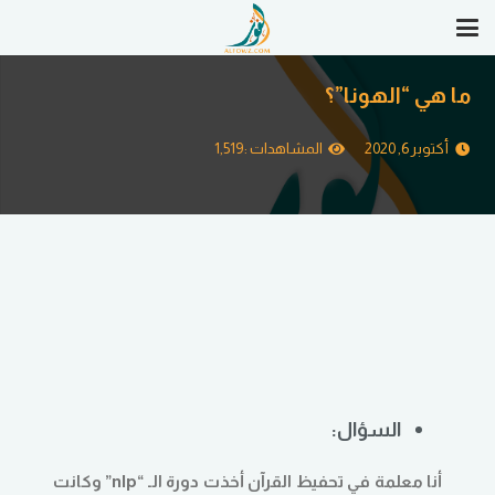
ما هي “الهونا”؟
أكتوبر 6, 2020
المشاهدات :
1,519
السؤال:
أنا معلمة في تحفيظ القرآن أخذت دورة الـ “nlp” وكانت