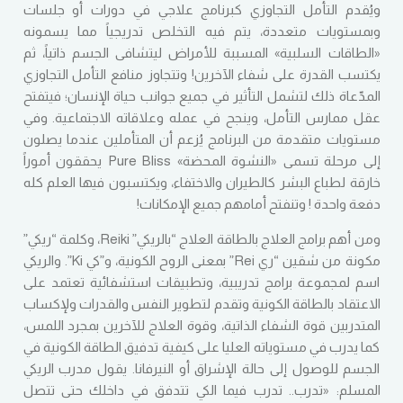
ويُقدم التأمل التجاوزي كبرنامج علاجي في دورات أو جلسات
وبمستويات متعددة، يتم فيه التخلص تدريجياً مما يسمونه
«الطاقات السلبية» المسببة للأمراض ليتشافى الجسم ذاتياً، ثم
يكتسب القدرة على شفاء الآخرين! وتتجاوز منافع التأمل التجاوزي
المدّعاة ذلك لتشمل التأثير في جميع جوانب حياة الإنسان؛ فيتفتح
عقل ممارس التأمل، وينجح في عمله وعلاقاته الاجتماعية. وفي
مستويات متقدمة من البرنامج يُزعم أن المتأملين عندما يصلون
إلى مرحلة تسمى «النشوة المحضة» Pure Bliss يحققون أموراً
خارقة لطباع البشر كالطيران والاختفاء، ويكتسبون فيها العلم كله
دفعة واحدة ! وتنفتح أمامهم جميع الإمكانات!
ومن أهم برامج العلاج بالطاقة العلاج “بالريكي” Reiki، وكلمة “ريكي”
مكونة من شقين “ري Rei” بمعنى الروح الكونية، و”كي Ki”. والريكي
اسم لمجموعة برامج تدريبية، وتطبيقات استشفائية تعتمد على
الاعتقاد بالطاقة الكونية وتقدم لتطوير النفس والقدرات ولإكساب
المتدربين قوة الشفاء الذاتية، وقوة العلاج للآخرين بمجرد اللمس،
كما يدرب في مستوياته العليا على كيفية تدفيق الطاقة الكونية في
الجسم للوصول إلى حالة الإشراق أو النيرفانا. يقول مدرب الريكي
المسلم: «تدرب.. تدرب فيما الكي تتدفق في داخلك حتى تتصل