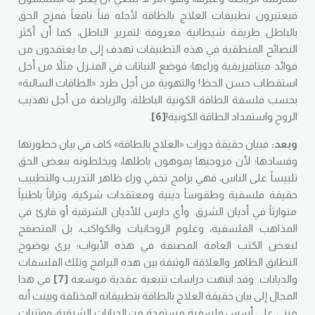
فيعتبرون تطبيقات العلاج بالطاقة لأجله فناً نافعاً فمزج الحق
بالباطل طريقة شيطانية معروفة لتمرير الباطل، كما أن أكثر
النصائح المنطقية في هذه التطبيقات تهدف إلى ما يعتقدون من
فوائد ميتافيزيقية وراءها؛ فوضع النباتات في المنـزل مثلاً من أجل
استقطاب حسن الحظ! والتهوية من أجل طرد «الطاقات السالبة»
بحسب فلسفة الطاقة الكونية الباطلة، والرياضة من أجل تهذيب
الروح واستمداد الطاقة الكونية!
[6]
.
وبعد:
فبيان حقيقة دورات «العلاج بالطاقة» كاف في بيان خطورتها
وفسادها؛ لأن مروجيها يموهون باطلها، ويخلطونه ببعض الحق
تلبيساً على الناس، فهي برامج تخفي وراء ظاهر التدريب والتطبيب
حقيقة فلسفية وطقوساً دينية ومعتقدات شركية، وتراثاً باطنياً
متوارثاً في أديان الشرق. وأي دارس للأديان الشرقية أو قارئ في
المذاهب الفلسفية، وعلوم الروحانيات والكواكب، بل المتصفح
لبعض الكتب العامة المصنفة في هذه الأبواب؛ يرى بوضوح
التطابق الظاهر والعلاقة الوثيقة بين هذه البرامج وتلك الفلسفات
والديانات. وقد انتهت دراسات تتبعية عقدية موسعة
[7]
في هذا
المجال إلى بيان حقيقة العلاج بالطاقة بتطبيقاته المختلفة وبينت أنه
مبني على أسس فلسفية مستمدة من الديانات الشرقية، ووثنيات