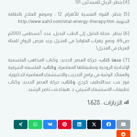
[4] ينظر: الريكي للمبتدئين: 131.
[5] ينظر: القوة النفسية للأهرام: 12 ، وموقع العلاج بالطاقة
الحيوية:
http://www.aah3.com/vital-energy-therapy.htm
[6] ينظر: مجلة الدليل إلى الطب البديل، عدد أغسطس 2003م
ص:69: وضع زهرات الفاوانيا في المنـزل يزيد فرص الزواج للفتاة
العزباء في المنـزل!
[7]
منها كتاب:
حركة العصر الجديد، وكتاب المذاهب الفلسفية
الإلحادية الروحية وتطبيقاتها المعاصرة،
وكتاب:
الفلسفة الشرقية
والعقائد الوثنية في برامج التدريب والاستشفاء المعاصرة للدكتورة:
فوز بنت عبداللطيف كردي،
وكتاب:
حركة العصر الجديد، وكتاب
تطبيقات الاستشفاء الشرقي، د. هيفاء بنت ناصر الرشيد.
الزيارات :
1٬628