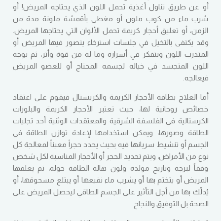
أو عن طريق تناول أغذية تحمل اللون الذي يحتاجه المريض! أو
شرب ماء من كوب ملون أو مغطى بأقمشة ملونة مدة من
الزمن، أو تعليق أحجار كريمة تحمل الألوان التي يحتاجها المريض.
وقد يكتفى بالتخيل في جلسات استرخاء يتصور فيها المريض أو
المتدرب اللون ويتفكر في أسراره وما له من قوة وأثر، ثم يوجه
اللون المتجسد في خياله لجسمه المحتاج أو للعضو المريض
فيعالجه.
أما العلاج بطاقة الأحجار الكريمة والكريستال فيقوم على اعتقاد
خصائص روحانية لها، حيث تعتبر الأحجار الكريمة والبلورات
الكرستالية في الفلسفة الشرقية والمعتقدات الوثنية أحد تجليات
الطاقة وصورها، ويمكن استخدامها لإعادة توازن الطاقة في
الجسم أو تنشيط سريانها فيه بحيث يحدد حجراً معيناً لمعالجة كل
نوع من الأمراض، ويتم تحديد الحجر أو الأحجار المناسبة لكل شخص
وفقاً لبرجه وتاريخ مولده ولون هالة الطاقة حوله، ثم يعلقها
المريض أو يتختم بها أو يشرب ماء نقيعها أو يبتلع مسحوقها، أو
يُدلّك بها من أجل التأثير على الجسم الطاقي ليحصل المريض على
الصحة بل التوفيق والنجاح.