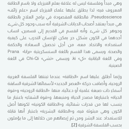
وهي مبدأ وفلسفة ليس له علاقة بعلم الفيزياء، ولا باسم الطاقة
المعروف فيه؛ لذا يطلق عليها علماء الفيزياء اسم «علم زائف»
Pseudoscience، فالطاقة المقصودة في برامج العلاج بالطاقة
هي مبدأ يعتقد أصحاب الديانات الشرقية أنه سبب وجود كل شيء،
وجوهر كل شيء. وأنه انقسم في القديم إلى قسمين، انساب
أحدهما في الكون بشكل حر يمكن للإنسان التدرب على كيفية
استمداده والاتحاد معه، من أجل تحصيل السعادة والحكمة
والصحة. ويسمى هذا القسم باللغة السنسكريتية «برانا» Prana
وفي اللغة اليابانية «كي» ki، ويسمى «تشي» Chi-Qi في اللغة
الصينية.
وإنما أطلق عليها اسم «الطاقة» عندما تبنتها الفلسفة الغربية
الروحية، وأضافت حركة «العصر الجديد» لأسمائها الشرقية السابقة
أسماء ذات صبغة علمية أو دعائية، منها: «الطاقة الروحية» و«قوة
الحياة» باعتبارها مصدر الحياة ومنبعها، و«قوة الشفاء» باعتبار ما
ينسب لها من قدرات شفائية، و«الطاقة الكونية» لكونها أصل
الكون وهي مبثوثة فيه، و«الطاقة البشرية» باعتبار أنها قابلة
للاستمداد عند البشر ومن ثم إيصالهم من خلالها إلى ما يؤملون
بحسب الفلسفة الشرقية
[2]
.