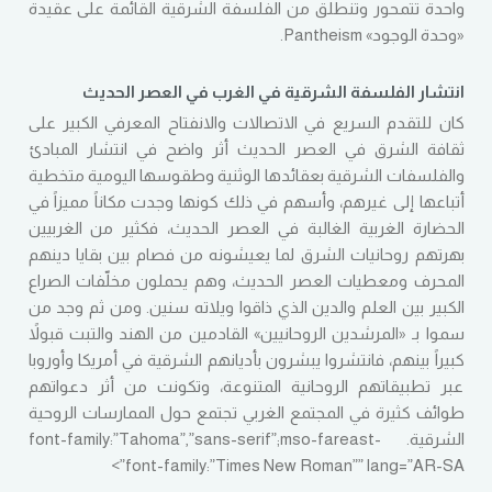
واحدة تتمحور وتنطلق من الفلسفة الشرقية القائمة على عقيدة
«وحدة الوجود» Pantheism.
انتشار الفلسفة الشرقية في الغرب في العصر الحديث
كان للتقدم السريع في الاتصالات والانفتاح المعرفي الكبير على
ثقافة الشرق في العصر الحديث أثر واضح في انتشار المبادئ
والفلسفات الشرقية بعقائدها الوثنية وطقوسها اليومية متخطية
أتباعها إلى غيرهم، وأسهم في ذلك كونها وجدت مكاناً مميزاً في
الحضارة الغربية الغالبة في العصر الحديث، فكثير من الغربيين
بهرتهم روحانيات الشرق لما يعيشونه من فصام بين بقايا دينهم
المحرف ومعطيات العصر الحديث، وهم يحملون مخلّفات الصراع
الكبير بين العلم والدين الذي ذاقوا ويلاته سنين. ومن ثم وجد من
سموا بـ «المرشدين الروحانيين» القادمين من الهند والتبت قبولاً
كبيراً بينهم، فانتشروا يبشرون بأديانهم الشرقية في أمريكا وأوروبا
عبر تطبيقاتهم الروحانية المتنوعة، وتكونت من أثر دعواتهم
طوائف كثيرة في المجتمع الغربي تجتمع حول الممارسات الروحية
الشرقية. font-family:”Tahoma”,”sans-serif”;mso-fareast-
font-family:”Times New Roman”” lang=”AR-SA”>