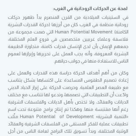
لمحة عن الحركات الروحانية في الغرب:
في الستينيات الميلادية من القرن المنصرم بدأ ظهور حركات
روحانية منظمة في الغرب كان من أبرزها (حركة القدرات البشرية
الكامنة) Human Potential Movement التي ضمت مجموعة من
فلاسفة وعلماء غربيين متخصصين في فروع العلم المختلفة،
جمعهم الإيمان بأن لدى الإنسان قدرات كامنة، متجاوزة الطبيعة
البشرية المعروفة، وأنه يجب العمل على تحريرها وإبرازها لعموم
الناس للاستفادة منها في جوانب حياتهم.
وكان من أهم أهداف الحركة دراسة هذه القدرات والعمل على
إعادة تصميم الطقوس المساعدة على اكتسابها بشكل يتناسب
مع طبيعة العصر العلمية. وحرصت الحركة على إبراز الحياد الديني
وادّعت أن التطبيقات التي تصممها، وتدعو لها تتناسب مع مختلف
الديانات والعقائد، ولا تختص بأهل الديانات والفلسفات الشرقية
رغم أنها مقتبسة منها. وهكذا تم إنتاج برامج متنوعة تحت اسم
«التنمية البشرية» Human Potential of Development مثّلت
تطبيقات عملية للفكر المستقى من الفلسفات الشرقية والعقائد
الوثنية المختلفة، وبدأ تسويق تلك البرامج لعامة الناس من أجل