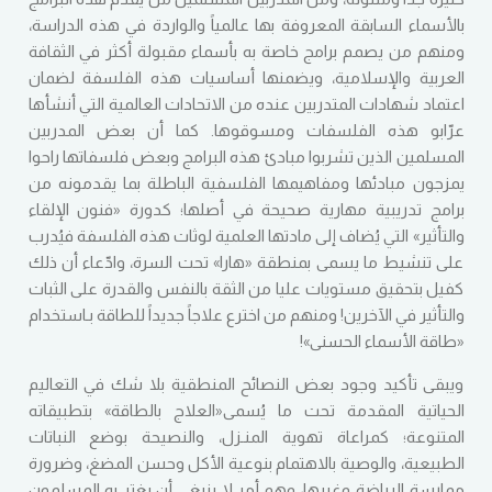
بالأسماء السابقة المعروفة بها عالمياً والواردة في هذه الدراسة،
ومنهم من يصمم برامج خاصة به بأسماء مقبولة أكثر في الثقافة
العربية والإسلامية، ويضمنها أساسيات هذه الفلسفة لضمان
اعتماد شهادات المتدربين عنده من الاتحادات العالمية التي أنشأها
عرّابو هذه الفلسفات ومسوقوها. كما أن بعض المدربين
المسلمين الذين تشربوا مبادئ هذه البرامج وبعض فلسفاتها راحوا
يمزجون مبادئها ومفاهيمها الفلسفية الباطلة بما يقدمونه من
برامج تدريبية مهارية صحيحة في أصلها؛ كدورة «فنون الإلقاء
والتأثير» التي يُضاف إلى مادتها العلمية لوثات هذه الفلسفة فيُدرب
على تنشيط ما يسمى بمنطقة «هارا» تحت السرة، وادّعاء أن ذلك
كفيل بتحقيق مستويات عليا من الثقة بالنفس والقدرة على الثبات
والتأثير في الآخرين! ومنهم من اخترع علاجاً جديداً للطاقة بـاستخدام
«طاقة الأسماء الحسنى»!
ويبقى تأكيد وجود بعض النصائح المنطقية بلا شك في التعاليم
الحياتية المقدمة تحت ما يُسمى«العلاج بالطاقة» بتطبيقاته
المتنوعة؛ كمراعاة تهوية المنـزل، والنصيحة بوضع النباتات
الطبيعية، والوصية بالاهتمام بنوعية الأكل وحسن المضغ، وضرورة
ممارسة الرياضة وغيرها، وهو أمر لا ينبغي أن يغتر به المسلمون