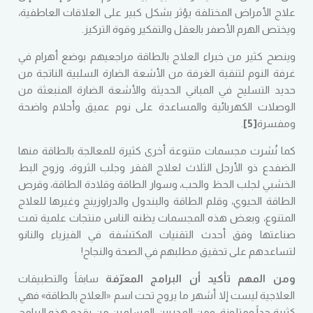
علاج الأمراض المختلفة يؤثر بشكل كبير على العلاقات العاطفية،
ويختص الهرم الأصفر بالعقل والتفكير وقوة التركيز.
وينصح كثير من خبراء العلاج بالطاقة مراجعيهم بوضع أهرام في
غرفة النوم لتنقية الغرفة من الأشعة الضارة السلبية الناتجة من
حديد التسليح في المباني الحديثة والأشعة الضارة المنبعثة من
الوصلات الكهربائية والمساعدة على نوم عميق وأحلام واضحة
ومفسرة
[5]
.
كما نُشرت مجسمات متنوعة أخرى كثيرة للمعالجة بالطاقة منها
الضفدع ذو الأرجل الثلاث لعلاج الفقر وجلب الثروة، وزوج البط
الخشبي لجلب الحظ والحب، وسوار الطاقة وقلادة الطاقة، وقرص
الطاقة الحيوي، وقلم الطاقة والبندول والدراوزينج وغيرها للعلاج
المتنوع، وبعض هذه المجسمات يظنه الناس منتجات علمية تمت
صناعتها وفق أحدث التقنيات المكتشفة في الفيزياء والنانو
لتساعدهم على تحقيق مطلبهم في الصحة والنجاح!
ومن المهم تأكيد أن البرامج المعرّفة
سابقاً والتطبيقات
العلاجية ليست إلا أشهر ما يروج تحت اسم «العلاج بالطاقة» فهي
كثيرة جداً ومتلونة، ومن المدربين المسلمين من يقدم هذه البرامج