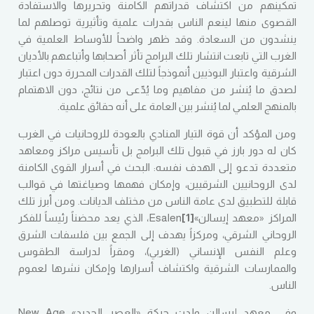
تمكينهم من اكتشاف قدراتهم الكامنة وتحريرها والاستفادة
القصوى منها لينعم الناس بقدرات علمية وتأثيرية توصلهم لما
ينشدون من السعادة. وقد ظهر واضحاً للأوساط العلمية في
الغرب التي تابعت انتشار تلك البرامج تأثر أصحابها وأتباعهم بالأديان
الشرقية واعتبار البوذيين أنموذجاً لتلك القدرات المحررة دون اعتبار
لصدق ما يُنشر من مفاهيم وما يُدّعى من نتائج، دون الاهتمام
بالمنهج العلمي لما يُنشر بين العامة على أنه حقائق علمية.
ومن المؤكد أن قوة التيار المنادي بالعودة للروحانيات في الغرب
كان له دور بارز في قبول تلك البرامج بل تأسيس مراكز ومعاهد
متعددة تدعو إلى الهدف نفسه: البحث في أسرار القوى الكامنة
لدى الروحانيين الشرقيين، وإمكان فهمها وصياغتها في قوالب
قابلة للتطبيق لدى عامة الناس من مختلف الديانات. ومن أبرز تلك
المراكز «معهد إيسالن»Esalen
[1]
، الذي يعد محضناً رئيساً للفكر
الروحاني الشرقي، ومركزاً يهدف إلى الجمع بين فلسفات الشرق
وعلم النفس الإنساني (الغربي)، ومقراً لدراسة الطقوس
والممارسات الشرقية واكتشاف أسرارها وإمكان نشرها لعموم
الناس.
وفي معهد إيسالن ولدت حركة «العصر الجديد» New Age