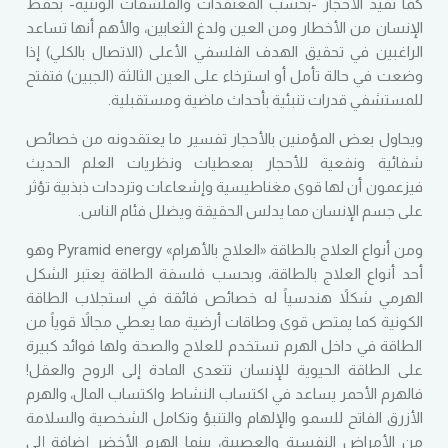
كما تفيد الأحجار -بحسب المعتقدات والفلسفات الوثنية- بحفظ
الإنسان من الأخطار ومن العين ولدغ الثعابين، والأهم أنها تساعد
الراغبين في تحقيق الهدف الفلسفي الأعلى (الاتصال بالكلي) إذا
وضعت في حالة تأمل أو استرخاء على العين الثالثة (الجبين) فتفتح
للمستشفي قدرات تنبئية بأحداث ماضية ومستقبلية.
ويحاول بعض المؤمنين بالأحجار تفسير ما يعتقدونه من خصائص
شفائية ونفعية للأحجار بمعطيات ونظريات العلم الحديث
فيزعمون أن لها قوى مغناطيسية وإشعاعات وترددات ذبذبية تؤثر
على جسم الإنسان مما يدلس الحقيقة ويضلل فئام الناس.
ومن أنواع العلاج بالطاقة «العلاج بالأهرام» Pyramid energy وهو
أحد أنواع العلاج بالطاقة، وبحسب فلسفة الطاقة يعتبر الشكل
الهرمي شكلاً هندسياً له خصائص فائقة في استجلاب الطاقة
الكونية كما يمتص قوى وطاقات أرضية مما يعطي مجالاً قوياً من
الطاقة في داخل الهرم تستخدم للعلاج والصحة ولها فوائد كبيرة
على الطاقة الحيوية للإنسان تتعدى المادة إلى الروح والعقل!
فالهرم الأحمر يساعد في اكتساب النشاط واكتساب المال، والهرم
الأزرق الفاتح للسمو والإلهام والتنبؤ وتكامل الشخصية والسلامة
من الأمراض النفسية والعصبية، بينما الهرم الأخضر إضافة إلى