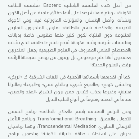
من أصل هذه الفلسفة الباطنية Esoteric «فلسفة الطاقة
الكونية» ، ويتم فيها شرحها على أنها حقائق علمية عن أصل الكون
ونشأته، وأصل الإنسان، والمؤثرات الماورائية فيه. وفي الأجواء
التدريبية والعلاجية باسم «الطاقة» يمارس المتدربون التمارين
المتنوعة دون الانتباه لكون كثير منها طقوس خاصة بديانات
وفلسفات شرقية وثنية. فكونها تُقدم باسم «الطاقة» الذي يشتبه
بالمصطلح العلمي المعروف في العلوم الطبيعية يجعل المتدربين
يعتقدون أنها علم موضوعي، بل يرمون من يوضح حقيقتها الزائفة
برفض العلوم الحديثة!
كما أن تقديمها بأسمائها الأصلية في اللغات الشرقية كـ «الريكي»
و«التشي كونغ» و«الفينغ شوي» و«التاي تشي» و«اليوغا» و«البرانا
هلينغ» وغيرها يجذب كثيرين ممن يرون للشرق -الهند والصين-
تقدماً في الصحة وتفوقاً في أنواع الطب البديل.
ومن البرامج المقدمة باسم «العلاج بالطاقة» برنامج التنفس
التحولي والعميق Transformational Breathing وبرنامج التأمل
الارتقائي التجاوزي Trancsendental Meditation: وهما برنامجان
يدربان على استجلاب طاقة «البرانا» الكونية! ويتضمن برنامج