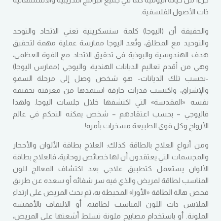
ذات الأصول الفلسفية.
والحقيقة أن (اليوجا) كلمة سنسكريتية تعني الاتحاد والتوحد
والتوحيد مع المطلق، وتُعد اليوجا ممارسة عملية مهمة لتحقيق
هدف الهندوسية والبوذية في تحقيق الاتحاد مع القوة العظمى،
وهي من أقدم تعاليم الديانات الهندية، واليوجي (ممارس اليوجا)
-بحسب تلك الديانات- هو شخص وصل إلى مرحلة السمو
والإشراق، واكتسب قدرات خارقة استمدها من معرفته بحقيقة
نفسه «المقدسة» التي اكتشفها خلال جلسات اليوجا. ولهذا
فاليوجي – بحسب اعتقادهم – شخص يمكنه التحكم في عالم
الأرواح وكل قوى الطبيعة مسخرات بأمره!
ومن أنواع العلاج بالطاقة كذلك: العلاج بطاقة الألوان والأحجار
والمجسمات التي يعتقدون أن لها خصائص روحانية، فالعلاج بطاقة
الألوان يستعمل كتطبيق علاجي بعد اكتشاف المعالج للون
المناسب لطاقة لمريض والذي فيه سر شفائه أو سعده عن طريق
فحص هالة الطاقة «الأورا» المحيطة به، ثم يحث المريض على ارتداء
الملابس ذات اللون المناسب لطاقته، أو الالتفاف بالأقمشة
الملونة. أو باستخدام مصابيح ملونة تسلط أشعتها على المريض،