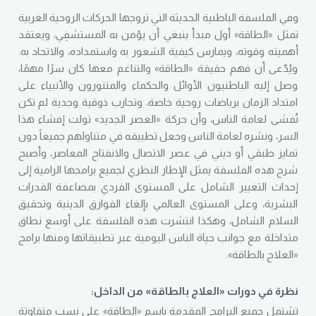
وفي الفلسفة الباطنية الحديثة التي تروجها الحركات الروحية الغربية
تمثل «الطاقة» أول مبدأ ينبغي أن يؤمن به المستشفِي، ويعتقد
أهميته وقوته، ويمارس كيفية الشعور به واستمداده، والاتحاد به.
ويُدّعى أن فهم حقيقة «الطاقة» والتناغم معها كان سرًا مهمًا،
وصل إليه الباطنيون الأوائل والحكماء والمتنورون والأنبياء على
امتداد الزمان برياضات روحية خاصة، وتجارب ذوقية وجدية لم تكن
تُفشى لعامة الناس، وأن حركة «العصر الجديد» تولت إفشاء هذا
السر، ونشره لعامة الناس وجعل تطبيقه في متناولهم جميعاً دون
تمايز طبقي أو ديني في عصر الاتصال والانفتاح المعاصر، وأصبح
شرح هذه الفلسفة يمثل الإطار النظري لجميع برامجها الرامية إلى
إحداث التغيير الشامل على المستوى الفردي بمضاعفة القدرات
البشرية، وعلى المستوى العالمي بإلغاء الفوارق الدينية وتحقيق
السلام الشامل، وهكذا انتشرت هذه الفلسفة على أوسع نطاق
متداخلة مع جوانب حياة الناس اليومية عبر تطبيقاتها ومنها برامج
«العلاج بالطاقة».
نظرة في دورات «العلاج بالطاقة» من الداخل:
تشتمل جميع البرامج المقدمة باسم «الطاقة» على نسب متفاوتة