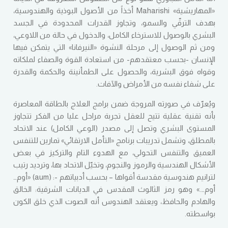
«المهاريشية» Maharishi أخذاً من الأصول البوذية والهندوسية،
بهدف الترقّي والسمو، وتجاوز القدرات المحدودة في الجسد
البشري بالوصول للاسترخاء الكامل، والدخول في حالة من اللاوعي،
ومن ثم الوصول إلى مرحلة النشوة «النيرفانا» التي يتمكن فيها
الإنسان -بحسب معتقدهم- من استعادة القوة والصفاء لملكاته
وقواه فوق البشرية، والحصول على الطمأنينة والحكمة والقدرة
على شفاء نفسه من الأمراض والآفات.
ويُعرّف في صورته المروجة ضمن برامج العلاج بالطاقة المعاصرة
بأنه تقنية عقلية تتيح للعقل تجربة مراحل عليا من الفكر تتجاوز
المستوى البشري وتصل إلى مصدر (الوعي الكامل) عند الاتحاد
بالمطلق، وتشمل تدريبات برنامج «التأمل الارتقائي» تمارين للتنفس
العميق والتنفس التحولي، مع الهدوء التام والتركيز في بعض
الأشكال الهندسية والرموز والنجوم، وتخيّل الاتحاد بها، وترديد رتيب
لترانيم هندوسية مقدسة أقواها – بحسب أدبياتهم -: (aum) «أوم…
أوم….» وهو رمز الثالوث المقدس في الديانات الشرقية: الخالق
والهادم والحافظ، ويعتقد الهندوس أنه الصوت الذي خلق الكون
بواسطته.