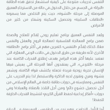
التنفس تدريبات متنوعة على كيفية استشعار تدفق هذه الطاقة
«البرانا» في الجسم، من خلال الدخول في حالة من الاسترخاء العميق
الموصلة إلى مرحلة «النشوة»، حيث يتم التخلص مما يسمونه
«الطاقات السلبية» وتحصيل السكينة وشفاء من كثير من
الأمراض.
ويُعد التنفس العميق برنامج تعليم روحي يُقدّم للعلاج والصحة
ضمن برامج المعالجة الفلسفية (معالجة الروح والعقل والنفس
معًا)، كذلك يُقدَّم «التنفس» كتمرين مهم في أكثر برامج «الطاقة»
الأخرى؛ لأنه طريقة من طرق الدخول في حالات الوعي المغيّرة، التي
تعتمد عليها أكثر هذه البرامج بهدف إطلاق القدرات الكامنة عند
مرحلة «اللاوعي»، التي يعتقدون أنها المرحلة التي يعيش فيها
الإنسان تجربة روحية فريدة تجعله يكتشف قواه الكامنة، ويشعر
بنشوة وفرح، وتقوى لديه الذاكرة والاستبصار لذا يتم التدريب على
التنفس وممارسته في دورات طاقة خاصة في العالم الإسلامي من
أجل تحصيل خشوع دائم! ومن أجل التلذذ بالصلاة والعبادة! وفي
دورات «أفكار إبداعية لحفظ القرآن الكريم» لتنشيط القدرات الخارقة
للحفظ!
أما التأمل التجاوزي فهو نوع من الطقوس المعروفة في الديانة