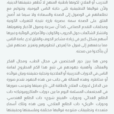
التدريب أو العلاج؛ لكونها باطنية المنهج لا تُظهر حقيقتها الدينية،
ولأن قوالبها التطبيقية تلبي حاجة الناس اليومية، وتتواءم مع
تطلعاتهم في الوصول إلى الصحة والسعادة ولا سيما قد أصبح
القلق على الصحة سمة عصرية بارزة نتيجة للتغيرات الكونية
ومخلفات التقدم الصناعي، كما أن سرعة وصول الأخبار وتهويلها،
وانتشار الشائعات حول الحروب والكوارث والأمراض الوبائية وغيرها
أسهم بشكل كبير في زيادة مشاعر الخوف والقلق لدى عامة الناس
مما يدفعهم إلى قبول ما يُعرض لتطويرهم وتعزيز صحتهم قبل
أن يتأكدوا من صحته.
ومن هنا يبرز دور المختصين في مجال الطب، ومجال الفكر
والعقائد، وأهمية جهودهم في تتبع هذا الكم المطروح لعامة
الناس في الدورات التدريبية أو العلاجية وتجلية حقيقته وبيان فوائده
أو مخاطره. وهذه المقالة هي جانب من هذه الجهود تقدم صورة
من الداخل لدورات العلاج بالطاقة التي ذاع صيتها وتنوعت صورها
في المجتمعات المسلمة اليوم ما بين دورات «الماكروبيوتيك» ذات
الطابع الغذائي، ودورات «الفينغ شوي» ذات الطابع الهندسي،
ودورات «الريكي» ذات الطابع العلاجي، وبين هذه وتلك أسماء
متعددة وتطبيقات متنوعه قوالبها مختلفة وفلسفتها وحقيقتها