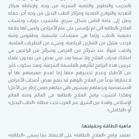
بالتدريب والتطوير والتنمية البشرية من وجه، وارتباطه بمراكز
التغذية والنوادي الصحية ومراكز الطب البديل من وجه آخر؛ جعله
يصل إلى عامة الناس بشكل سريع، فانتشرت دورات وجلسات
العلاج بالطاقة التي لم تؤسس على علم الأمراض، وليس لها علاقة
حقيقية بالطب، وإنما هي معتقدات فلسفية، وطقوس وثنية
مُزجت بقليل من التمارين الرياضية، وشيء من النظريات العلمية،
ولاقت قبولاً عند شرائح من المرضى وشرائح من الراغبين في
امتلاك قدرات العلاج ولا سيما بعد تبني بعض من يعدون علماء
غربيين هذه البرامج لتأثرهم بالفلسفة الشرقية، وبعد سكوت كثير
من الأطباء وعدم تحذيرهم منها إما لعدم معرفتهم بها أو
لاعتبارها نوعاً من العلاج بالوهم قد ينفع بعض أصحاب الأمراض
المستعصية ويجعلهم يعيشون باقي حياتهم ضمن إطار من الأمل!
وهكذا انتشرت برامج العلاج بالطاقة في العالم ومنه العالم
الإسلامي وافدة من الشرق عبر الغرب تحت مظلة «الطب البديل»
أو «التكاملي».
ماهية الطاقة وحقيقتها:
تعتمد برامج «العلاج بالطاقة» على الاعتقاد بـما يسمى «الطاقة»