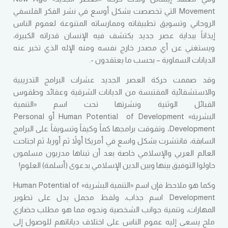
Movement التي تخصصت بشكل أوسع في نشر الفكر الفلسفي
الروحاني وتسويق تطبيقاته وممارساته المتنوعة لعموم الناس
إيذاناً ببداية عصر جديد يكتشف فيه الإنسان قدراته الكبيرة،
ويستغني عن أي مصدر خارج نفسه ومنه الإله الذي تخبر عنه
الديانات السماوية – بحسب ما يعتقدون -.
وقد صممت حركة العصر الجديد عشرات البرامج التدريبية
والاستشفائية المقتبسة من الديانات الشرقية وعقائد وطقوس
القبائل الوثنية ونشرتها تحت اسم «التنمية
البشرية» Human Potential of Development أو Personal
Development، وتفوقت برامجها كماً وكيفاً وتسويقاً على البرامج
السابقة، فانتشرت بشكل واسع في أمريكا أولاً ثم أوربا، ثم اجتاحت
العالم العربي والإسلامي خاصة بعد أن تبناها مدربون مسلمون
حاولوا التوفيق بينها وبين الدين الإسلامي بدعوى (أسلمة) العلوم!
وكما هو ملاحظ فإن اسم «التنمية البشرية» Human Potential of
Development اسم جذاب، ولفظ مجمل يدل على تطوير
المهارات، وتنمية جوانب الشخصية ونحوه مما هو مطلب حضاري
ملح يسعى إليه عموم الناس على اختلاف دياناتهم للوصول إلى