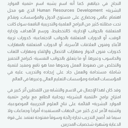
النجاح في حياتهم. كما أنه اسم يشبه اسم «تنمية الموارد
البشرية» Human Resources Development الذي هو محل
اهتمام عالمي وحضاري على مستوى الدول والمؤسسات، ويقدّم
تحت مظلته كثير من البرامج العلمية والتدريبية النافعة سواء كانت
المتعلقة بالجوانب الإدارية؛ كالتخطيط، ورسم الأهداف، وإدارة
الوقت، أو الدورات المتعلقة بالجوانب الاجتماعية؛ كدورات تربية
الأبناء وفنون العلاقات الأسرية، أو الدورات المتعلقة بالمهارات؛
كدورات فنون الحوار ومهارات الاتصال والإلقاء ومهارات اللغات
والحاسوب وغيرها، أو ما يتعلق بالجوانب النفسية؛ كبرامج التحفيز
والتخلص من ضغوط العمل ونحوها مما هو نافع ومفيد لتنمية
شاملة مستدامة والعمل جاد على إيجاده والتدريب عليه في
المؤسسات العامة ومؤسسات التعليم العالي وغيرها في العالم.
وقد كان لهذا الإجمال في الاسم والتشابه بين اللفظين أثر كبير في
امتزاج برامج «التنمية البشرية» روحانية الطابع مع برامج «تنمية
الموارد البشرية» القائمة على نتاج العلوم التجريبية الموضوعية،
واشتبه الأمر لدى كثير من الجهات المستفيدة أفراداً وجماعات ولا
سيما قد أصبح التدريب تجارة رائجة وسوقاً مفتوحة تعتمد على قوة
الدعاية وشهرة شخصيات المدربين.