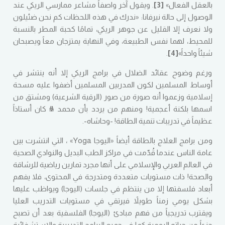
بالعقل الفعال»
[3]
. ويقول آخر واصفاً مشاعر ممارسي الريكي عند
الوصول إلى حالة نيرفانا: «ندرك في هذه اللحظات كم نحن ضئيلون
ولا نعرف إلا القليل عن جوهر الريكي، تمامًا كحبة المطر بالنسبة
للمحيط، لهما نفس الطبيعة، وفي النهاية يمتزجان معاً ويصبحان
شيئاً واحداً»
[4]
.
ورغم وضوح عقائد الضلال في برامج الريكي إلا أنه ينتشر في
أوساط المسلمين لكون المدربين المسلمين أضفوا عليه مسحة
إسلامية وزعموا أنه صورة من صور (الرقية الشرعية) ومشتق من
اسمها بلكنة أعجمية! ومنهم من يردد بأن محمد ﷺ كان أستاذاً
عظيماً في تدريبات تنمية الطاقة! -وحاشاه-.
ومن برامج العلاج بالطاقة أيضاً «اليوجا Yoga» ، التي انتشرت بين
عامة الناس عندما قُدّمت في مراكز الطب البديل والنوادي الصحية
في العالم العربي والإسلامي على أنها مجرد تمارين رياضية للرشاقة
والصحة! ذات مستويات متعددة ومتدرجة في المحتوى، فلا يفهم
أبعاد فلسفتها إلا من ينتظم في جلسات (اليوجا) ويواظب عليها
بشكل يومي زمناً طويلاً فيرتقي في مستويات التدريب العليا
ويقترب تدريجياً من فهم مبادئ (اليوجا) الفلسفية بعد أن تصبح
جزءاً من حياته اليومية كما في جميع البرامج التدريبية والاستشفائية