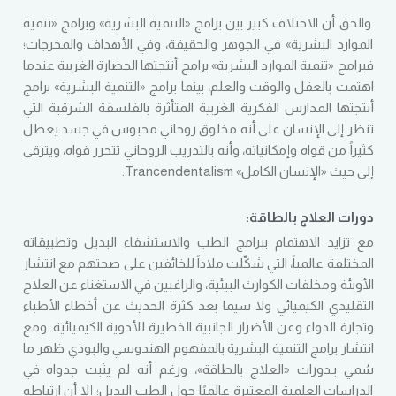
والحق أن الاختلاف كبير بين برامج «التنمية البشرية» وبرامج «تنمية
الموارد البشرية» في الجوهر والحقيقة، وفي الأهداف والمخرجات؛
فبرامج «تنمية الموارد البشرية» برامج أنتجتها الحضارة الغربية عندما
اهتمت بالعقل والوقت والعلم، بينما برامج «التنمية البشرية» برامج
أنتجتها المدارس الفكرية الغربية المتأثرة بالفلسفة الشرقية التي
تنظر إلى الإنسان على أنه مخلوق روحاني محبوس في جسد يعطل
كثيراً من قواه وإمكانياته، وأنه بالتدريب الروحاني تتحرر قواه، ويترقى
إلى حيث «الإنسان الكامل» Trancendentalism.
دورات العلاج بالطاقة:
مع تزايد الاهتمام ببرامج الطب والاستشفاء البديل وتطبيقاته
المختلفة عالمياً، التي شكّلت ملاذاً للخائفين على صحتهم مع انتشار
الأوبئة ومخلفات الكوارث البيئية، والراغبين في الاستغناء عن العلاج
التقليدي الكيميائي ولا سيما بعد كثرة الحديث عن أخطاء الأطباء
وتجارة الدواء وعن الأضرار الجانبية الخطيرة للأدوية الكيميائية. ومع
انتشار برامج التنمية البشرية بالمفهوم الهندوسي والبوذي ظهر ما
سُمي بـدورات «العلاج بالطاقة»، ورغم أنه لم يثبت جدواه في
الدراسات العلمية المعتبرة عالميًا حول الطب البديل؛ إلا أن ارتباطه