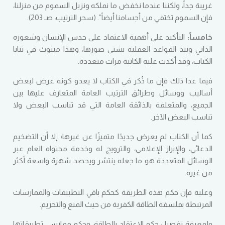
غريبة جداً، ولكننا عندما نخفض ما نملكه ونزيل السموم من منزلنا،
فإن السموم تختفي من أجسامنا أيضاً”. (سحر الترتيب، صـ 203).
خامساً:
التأكيد على أهمية الاعتماد على حدس الإنسان وشعوره
الذاتي ونبذ القواعد العقلية بشتى صورها، وهذا مبثوث في ثنايا
الكتاب، وقد أكدت عليه الكاتبة مرات متعددة.
فيما عدا ذلك فإن ما ذُكر في الكتاب لا يعدو كونه عرض لبعض
أساليب ووسائل وطرائق الترتيب العامة المتعارف عليها بين
الجميع، والمتعلقة بالذائقة العامة التي قد تناسب البعض ولا
تناسب البعض الآخر.
كما أن الكتاب لم يعرض جديدًا متميزًا عن غيرها؛ إلا أن التضخيم
الدعائي، والإبراز الإعلامي، والترويج له وخدمة محتواه العام عبر
الوسائل المتعددة هو ما جعله ينتشر ويحصد شهرة واسعة أكثر
من غيره.
وعليه فإن حكم هذه الطريقة كحكم باقي التطبيقات والممارسات
المرتبطة بفلسفة الطاقة الكفرية من حيث المنع والتحريم.
ولمعرفة تفصيل حكم الاعتقاد بالطاقة، وحكم ممارسي تطبيقاتها