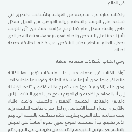
في العالم.
والكتاب عبارة عن مجموعة من القواعد والأساليب والطرق التي
تساعد على الترتيب والتنظيم وإزالة الفوضى من المنزل بشكل
خاص والحياة بشكل عام كما تزعم مؤلفته؛ حيث ترى “أن للترتيب
تأثيرًا عجيبًا على الشخص والحياة فهو -بزعمها- بمثابة السحر الذي
يجعل العالم ساطع يختبر الشخص من خلاله انطلاقة جديدة
لحياته”.
وفي الكتاب إشكالات متعددة، منها:
أولاً:
الكتاب في مجمله مبني على فلسفات تؤمن بها الكاتبة
وتنطلق منها ومن أبرزها فلسفة الطاقة وقوانينها وتطبيقاتها؛
ومن ذلك (الفونغ شوي) حيث تصرح بذلك فتقول: “تجدر الإشارة
إلى أن المفاهيم الكامنة وراء الفونغ شوي هي القوى الثنائية لـ (الين
واليانغ) والعناصر الخمسة (المعدن، والخشب، والماء، والنار،
والأرض) . يقول المبدأ الأساسي إن لكل شيء طاقتـه الخاصـة، وإنه
يجب معاملة ذلك الشيء بطريقة تلائم خصائصه. بالنسبة إلي، يبدو
الأمر طبيعياً جداً. ففلسفة الفونغ شوي تقـوم أساساً على العيش
بالتناغم مع قوانين الطبيعة، والهدف من طريقتـي فـي الترتيب هو