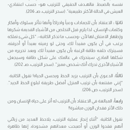
نفسه بالضبط. فالهـدف الحقيقي للترتيب هو- حسب اعتقادي-
العيش في الحالة الأكثر طبيعية”. (سحر الترتيب، صـ 206).
ثانيًا :
الاعتقاد بأن للجمادات وعياً وادراكاً وأنها تتأثر بسلوك وأفكار
وكلمات الإنسان، لذا يلزم قبل التخلص من الأشياء القديمة شكرها
وإظهار الامتنان لها لأن -وحسب ما تذكر الكاتبة-: “كل شيء تملكه
يرغب في أن يكون مفيداً لك، وحتى لو رميته بعيداً أو أحرقته،
فسيترك خلفه طاقة الرغبة بأن يكون مفيداً لك. وبعد تحريره من
شكلها المادي، سيتحرك في عالمك على شكل طاقة وسيجعل
الأشياء الأخرى تدرك أنك شخص مميز”. (سحر الترتيب، صـ 202).
ثالثًا:
الدعوى بأن الترتيب يزيد الحظ ويحسن الحياة! تقول الكاتبة:
“إنني مقتنعة بأن ترتيب المنزل أفضل طريقة لبلوغ الحظ الجيد”.
(سحر الترتيب، ص 206).
رابعاً:
المبالغة في الاعتقاد بأن الترتيب له أثر على حياة الإنسان ومن
ذلك الأثر فقدان الوزن مباشرة!!
تقول الكاتبة: “أثناء إنجاز عملية الترتيب، يلاحظ العديد من زبائني
أنهم فقدوا الوزن أو أصبحت معداتهم مشدودة، إنها ظاهرة