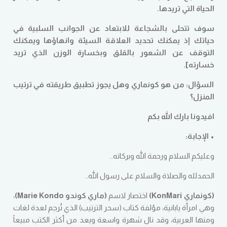
الحياة التي تريدها.
سوف تتحلى بالشجاعة للابتعاد عن الجوانب السلبية في
حياتك إذ يمكنك تحديد العلاقة السيئة وانهاؤها ويمكنك
التوقف عن الشعور بالقلق وبخسارة الوزن الذي تريد
خسارته].
السؤال: من هو كونماري وهل يجوز تطبيق طريقته في ترتيب
المنزل؟
افيدونا بارك الله بكم
• الإجابة:
وعليكم السلام ورحمة الله وبركاته..
الحمدلله والصلاة والسلام على رسول الله..
(كونماري KonMari)
اختصار لاسم
(ماري كوندو Marie Kondo)
،
وهي امرأة يابانية، مؤلفة كتاب (سحر الترتيب) الذي تُرجم لعدة لغات
ومنها العربية، وقد نال شهرة واسعة ويعد من أكثر الكتب مبيعاً