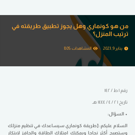
من هو كونماري وهل يجوز تطبيق طريقته في
ترتيب المنزل؟
يناير 9, 2023
المشاهدات :
805
رقم | ط / ١٤٢
تاريخ | ٢ / ٤ / ١٤٤٤ هـ
• السؤال:
السلام عليكم: [طريقة كونماري سيساعدك في تنظيم منزلك
وستصبح أكثر نجاحا ويمكنك امتلاك الطاقة والحافز لابتكار