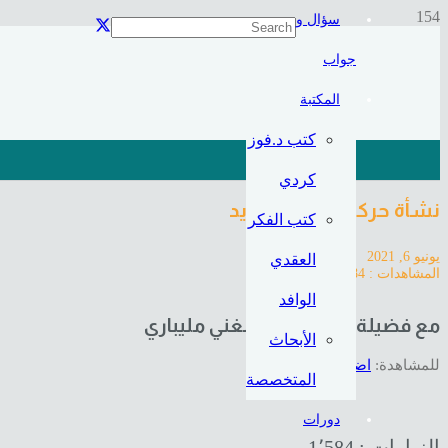
سؤال و
جواب
المكتبة
كتب د.فوز
كردي
نشأة حركة العصر الجديد
كتب الفكر
يونيو 6, 2021
العقدي
المشاهدات :
1,584
الوافد
مع فضيلة الدكتور: عبدالغني مليباري
الأبحاث
للمشاهدة:
اضغط هنا
المتخصصة
دورات
الزيارات :
1٬584