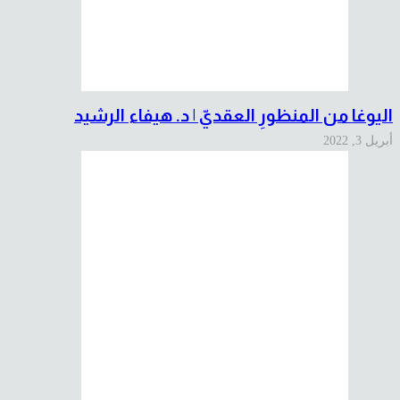
اليوغا من المنظورِ العقديّ | د. هيفاء الرشيد
أبريل 3, 2022