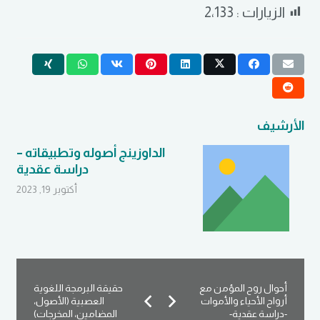
الزيارات :
2٬133
الأرشيف
الداوزينج أصوله وتطبيقاته –
دراسة عقدية
أكتوبر 19, 2023
أحوال روح المؤمن مع
حقيقة البرمجة اللغوية
أرواح الأحياء والأموات
العصبية (الأصول،
-دراسة عقدية-
المضامين، المخرجات)